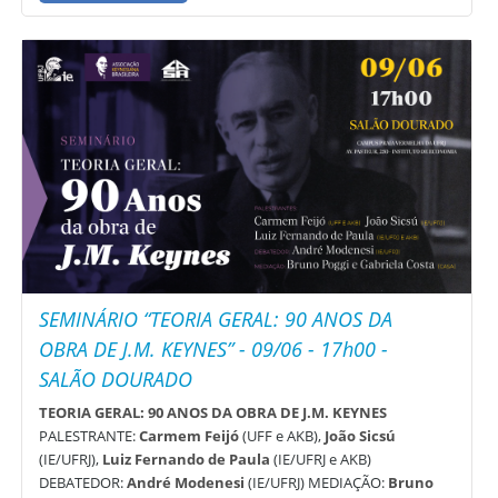
SEMINÁRIO “TEORIA GERAL: 90 ANOS DA
OBRA DE J.M. KEYNES” - 09/06 - 17h00 -
SALÃO DOURADO
TEORIA GERAL: 90 ANOS DA OBRA DE J.M. KEYNES
PALESTRANTE:
Carmem Feijó
(UFF e AKB),
João Sicsú
(IE/UFRJ),
Luiz Fernando de Paula
(IE/UFRJ e AKB)
DEBATEDOR:
André Modenesi
(IE/UFRJ) MEDIAÇÃO:
Bruno