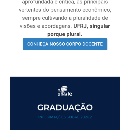
aprofundada e crítica, as principais
Ministério de Minas e Energia
vertentes do pensamento econômico,
Ministério da Ciência, Tecnologia, Inovações e
sempre cultivando a pluralidade de
Comunicações
visões e abordagens.
UFRJ, singular
Ministério do Meio Ambiente
porque plural.
Ministério do Turismo
CONHEÇA NOSSO CORPO DOCENTE
Ministério do Desenvolvimento Regional
Controladoria-Geral da União
Ministério da Mulher, da Família e dos Direitos Humanos
Secretaria-Geral
Secretaria de Governo
Gabinete de Segurança Institucional
Advocacia-Geral da União
Banco Central do Brasil
Planalto