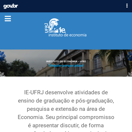
IR
GOVBR
PARA
ACESSO À INFORMAÇÃO
O
CONTEÚDO
PARTICIPE
LEGISLAÇÃO
ÓRGÃOS
Casa Civil
Ministério da Justiça e Segurança Pública
Ministério da Defesa
Ministério das Relações Exteriores
Ministério da Economia
IE-UFRJ desenvolve atividades de
Ministério da Infraestrutura
ensino de graduação e pós-graduação,
Ministério da Agricultura, Pecuária e Abastecimento
pesquisa e extensão na área de
Ministério da Educação
Economia. Seu principal compromisso
Ministério da Cidadania
é apresentar discutir, de forma
Ministério da Saúde