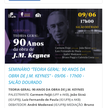
SEMINÁRIO “TEORIA GERAL: 90 ANOS DA
OBRA DE J.M. KEYNES” - 09/06 - 17h00 -
SALÃO DOURADO
TEORIA GERAL: 90 ANOS DA OBRA DE J.M. KEYNES
PALESTRANTE:
Carmem Feijó
(UFF e AKB),
João Sicsú
(IE/UFRJ),
Luiz Fernando de Paula
(IE/UFRJ e AKB)
DEBATEDOR:
André Modenesi
(IE/UFRJ) MEDIAÇÃO:
Bruno