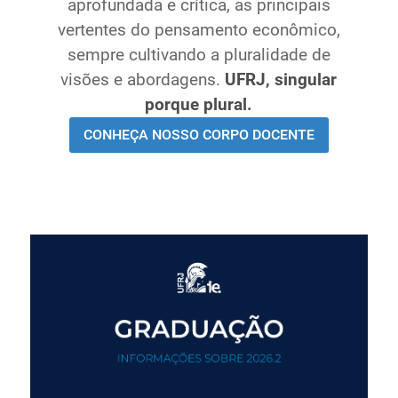
aprofundada e crítica, as principais
Ministério de Minas e Energia
vertentes do pensamento econômico,
Ministério da Ciência, Tecnologia, Inovações e
sempre cultivando a pluralidade de
Comunicações
visões e abordagens.
UFRJ, singular
Ministério do Meio Ambiente
porque plural.
Ministério do Turismo
CONHEÇA NOSSO CORPO DOCENTE
Ministério do Desenvolvimento Regional
Controladoria-Geral da União
Ministério da Mulher, da Família e dos Direitos Humanos
Secretaria-Geral
Secretaria de Governo
Gabinete de Segurança Institucional
Advocacia-Geral da União
Banco Central do Brasil
Planalto