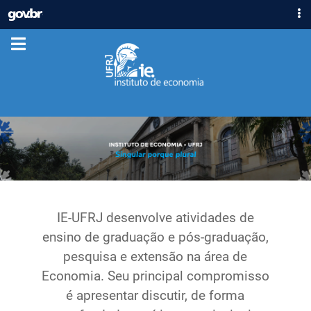
IR
GOVBR
PARA
ACESSO À INFORMAÇÃO
O
CONTEÚDO
PARTICIPE
LEGISLAÇÃO
ÓRGÃOS
Casa Civil
Ministério da Justiça e Segurança Pública
Ministério da Defesa
Ministério das Relações Exteriores
Ministério da Economia
IE-UFRJ desenvolve atividades de
Ministério da Infraestrutura
ensino de graduação e pós-graduação,
Ministério da Agricultura, Pecuária e Abastecimento
pesquisa e extensão na área de
Ministério da Educação
Economia. Seu principal compromisso
Ministério da Cidadania
é apresentar discutir, de forma
Ministério da Saúde