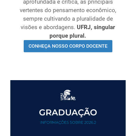
aprofundada e crítica, as principais
Ministério de Minas e Energia
vertentes do pensamento econômico,
Ministério da Ciência, Tecnologia, Inovações e
sempre cultivando a pluralidade de
Comunicações
visões e abordagens.
UFRJ, singular
Ministério do Meio Ambiente
porque plural.
Ministério do Turismo
CONHEÇA NOSSO CORPO DOCENTE
Ministério do Desenvolvimento Regional
Controladoria-Geral da União
Ministério da Mulher, da Família e dos Direitos Humanos
Secretaria-Geral
Secretaria de Governo
Gabinete de Segurança Institucional
Advocacia-Geral da União
Banco Central do Brasil
Planalto