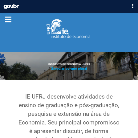
IR
GOVBR
PARA
ACESSO À INFORMAÇÃO
O
CONTEÚDO
PARTICIPE
LEGISLAÇÃO
ÓRGÃOS
Casa Civil
Ministério da Justiça e Segurança Pública
Ministério da Defesa
Ministério das Relações Exteriores
Ministério da Economia
IE-UFRJ desenvolve atividades de
Ministério da Infraestrutura
ensino de graduação e pós-graduação,
Ministério da Agricultura, Pecuária e Abastecimento
pesquisa e extensão na área de
Ministério da Educação
Economia. Seu principal compromisso
Ministério da Cidadania
é apresentar discutir, de forma
Ministério da Saúde