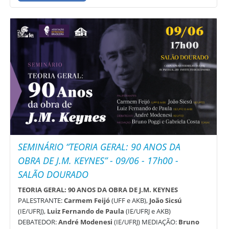
SEMINÁRIO “TEORIA GERAL: 90 ANOS DA
OBRA DE J.M. KEYNES” - 09/06 - 17h00 -
SALÃO DOURADO
TEORIA GERAL: 90 ANOS DA OBRA DE J.M. KEYNES
PALESTRANTE:
Carmem Feijó
(UFF e AKB),
João Sicsú
(IE/UFRJ),
Luiz Fernando de Paula
(IE/UFRJ e AKB)
DEBATEDOR:
André Modenesi
(IE/UFRJ) MEDIAÇÃO:
Bruno