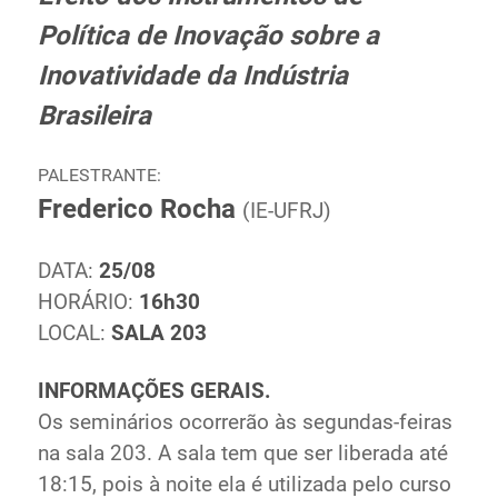
Ministério de Minas e Energia
Política de Inovação sobre a
Ministério da Ciência, Tecnologia, Inovações e
Inovatividade da Indústria
Comunicações
Brasileira
Ministério do Meio Ambiente
Ministério do Turismo
Ministério do Desenvolvimento Regional
PALESTRANTE:
Frederico Rocha
Controladoria-Geral da União
(IE-UFRJ)
Ministério da Mulher, da Família e dos Direitos Humanos
Secretaria-Geral
DATA:
25/08
Secretaria de Governo
HORÁRIO:
16h30
Gabinete de Segurança Institucional
LOCAL:
SALA 203
Advocacia-Geral da União
INFORMAÇÕES GERAIS.
Banco Central do Brasil
Os seminários ocorrerão às segundas-feiras
Planalto
na sala 203. A sala tem que ser liberada até
18:15, pois à noite ela é utilizada pelo curso