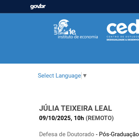
GOVBR
Casa Civil
Ministério da Justiça e Segurança Pú
Ministério da Infraestrutura
Ministério da Agricu
Ministério de Minas e Energia
Ministério da Ciê
Ministério do Desenvolvimento Regional
Contro
Select Language
▼
Secretaria de Governo
Gabinete de Segurança In
JÚLIA TEIXEIRA LEAL
09/10/2025, 10h
(REMOTO)
Defesa de Doutorado
- Pós-Graduação