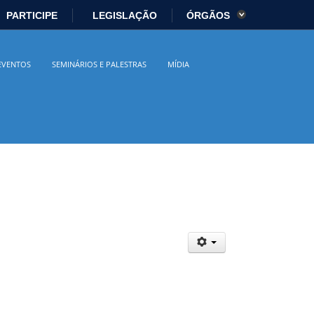
PARTICIPE
LEGISLAÇÃO
ÓRGÃOS
es
Ministério da Economia
EVENTOS
SEMINÁRIOS E PALESTRAS
MÍDIA
istério da Cidadania
Ministério da Saúde
io Ambiente
Ministério do Turismo
 Direitos Humanos
Secretaria-Geral
sil
Planalto