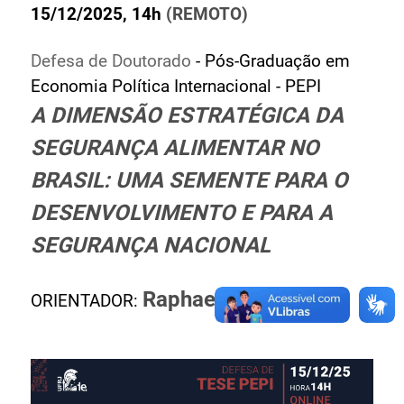
15/12/2025, 14h
(REMOTO)
Ministério de Minas e Energia
Ministério da Ciência, Tecnologia, Inovações e
Defesa de Doutorado
- Pós-Graduação em
Comunicações
Economia Política Internacional - PEPI
Ministério do Meio Ambiente
A DIMENSÃO ESTRATÉGICA DA
Ministério do Turismo
Ministério do Desenvolvimento Regional
SEGURANÇA ALIMENTAR NO
Controladoria-Geral da União
BRASIL: UMA SEMENTE PARA O
Ministério da Mulher, da Família e dos Direitos Humanos
DESENVOLVIMENTO E PARA A
Secretaria-Geral
SEGURANÇA NACIONAL
Secretaria de Governo
Gabinete de Segurança Institucional
Advocacia-Geral da União
Raphael Padula
ORIENTADOR:
Banco Central do Brasil
Planalto