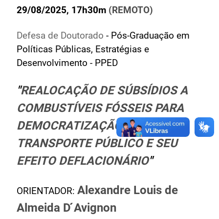
29/08/2025, 17h30m
(REMOTO)
Ministério de Minas e Energia
Ministério da Ciência, Tecnologia, Inovações e
Defesa de Doutorado
- Pós-Graduação em
Comunicações
Políticas Públicas, Estratégias e
Ministério do Meio Ambiente
Desenvolvimento - PPED
Ministério do Turismo
Ministério do Desenvolvimento Regional
"
REALOCAÇÃO DE SÚBSÍDIOS A
Controladoria-Geral da União
Ministério da Mulher, da Família e dos Direitos Humanos
COMBUSTÍVEIS FÓSSEIS PARA
Secretaria-Geral
DEMOCRATIZAÇÃO DO
Secretaria de Governo
TRANSPORTE PÚBLICO E SEU
Gabinete de Segurança Institucional
EFEITO DEFLACIONÁRIO
"
Advocacia-Geral da União
Banco Central do Brasil
Planalto
Alexandre Louis de
ORIENTADOR:
Almeida D ́Avignon