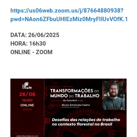
https://us06web.zoom.us/j/87664880938?
pwd=NAon6ZFbuUHIEzMiz0MryFIlUvVOfK.1
DATA: 26/06/2025
HORA: 16h30
ONLINE - ZOOM