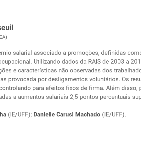
euil
PEA)
rêmio salarial associado a promoções, definidas como
ocupacional. Utilizando dados da RAIS de 2003 a 20
ções e características não observadas dos trabalhado
gas provocada por desligamentos voluntários. Os res
controlando para efeitos fixos de firma. Além disso
das a aumentos salariais 2,5 pontos percentuais su
cha
(IE/UFF);
Danielle Carusi Machado
(IE/UFF).