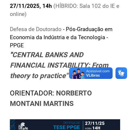
27/11/2025, 14h
(HÍBRIDO: Sala 102 do IE e
Ministério de Minas e Energia
online)
Ministério da Ciência, Tecnologia, Inovações e
Comunicações
Defesa de Doutorado
- Pós-Graduação em
Ministério do Meio Ambiente
Economia da Indústria e da Tecnologia -
Ministério do Turismo
PPGE
Ministério do Desenvolvimento Regional
"
CENTRAL BANKS AND
Controladoria-Geral da União
Ministério da Mulher, da Família e dos Direitos Humanos
FINANCIAL INSTABILITY: From
Secretaria-Geral
theory to practice
"
Secretaria de Governo
Gabinete de Segurança Institucional
ORIENTADOR:
NORBERTO
Advocacia-Geral da União
MONTANI MARTINS
Banco Central do Brasil
Planalto