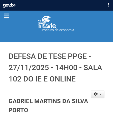
IR
GOVBR
PARA
ACESSO À INFORMAÇÃO
O
CONTEÚDO
PARTICIPE
LEGISLAÇÃO
ÓRGÃOS
Casa Civil
DEFESA DE TESE PPGE -
Ministério da Justiça e Segurança Pública
Ministério da Defesa
27/11/2025 - 14H00 - SALA
Ministério das Relações Exteriores
Ministério da Economia
102 DO IE E ONLINE
Ministério da Infraestrutura
Ministério da Agricultura, Pecuária e Abastecimento
Ministério da Educação
GABRIEL MARTINS DA SILVA
Ministério da Cidadania
PORTO
Ministério da Saúde