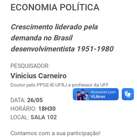
ECONOMIA POLÍTICA
Ministério de Minas e Energia
Ministério da Ciência, Tecnologia, Inovações e
Comunicações
Crescimento liderado pela
Ministério do Meio Ambiente
demanda no Brasil
Ministério do Turismo
desenvolvimentista 1951-1980
Ministério do Desenvolvimento Regional
Controladoria-Geral da União
Ministério da Mulher, da Família e dos Direitos Humanos
PESQUISADOR:
Secretaria-Geral
Vinicius Carneiro
Secretaria de Governo
Doutor pelo PPGE-IE-UFRJ e professor da UFF
Gabinete de Segurança Institucional
Advocacia-Geral da União
DATA:
26/05
Banco Central do Brasil
HORÁRIO:
18H30
Planalto
LOCAL:
SALA 102
Contamos com a sua participação!