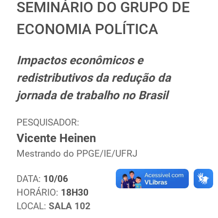
SEMINÁRIO DO GRUPO DE
Ministério de Minas e Energia
Ministério da Ciência, Tecnologia, Inovações e
ECONOMIA POLÍTICA
Comunicações
Ministério do Meio Ambiente
Impactos econômicos e
Ministério do Turismo
redistributivos da redução da
Ministério do Desenvolvimento Regional
Controladoria-Geral da União
jornada de trabalho no Brasil
Ministério da Mulher, da Família e dos Direitos Humanos
Secretaria-Geral
PESQUISADOR:
Secretaria de Governo
Vicente Heinen
Gabinete de Segurança Institucional
Mestrando do PPGE/IE/UFRJ
Advocacia-Geral da União
Banco Central do Brasil
DATA:
10/06
Planalto
HORÁRIO:
18H30
LOCAL:
SALA 102