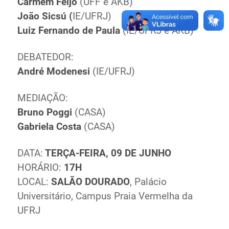
Carmem Feijó
(UFF e AKB)
João Sicsú (
IE/UFRJ)
Luiz Fernando de Paula
(IE/UFRJ e AKB)
DEBATEDOR:
André Modenesi
(IE/UFRJ)
MEDIAÇÃO:
Bruno Poggi
(CASA)
Gabriela Costa
(CASA)
DATA:
TERÇA-FEIRA, 09 DE JUNHO
HORÁRIO:
17H
LOCAL:
SALÃO DOURADO
, Palácio
Universitário, Campus Praia Vermelha da
UFRJ