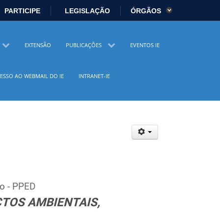
PARTICIPE
LEGISLAÇÃO
ÓRGÃOS
es
Ministério da Economia
EXTENSÃO
PUBLICAÇÕES
EVENTOS IE
istério da Cidadania
Ministério da Saúde
ESSO AO WEBMAIL DO IE
INTRANET-IE
io Ambiente
Ministério do Turismo
 Direitos Humanos
Secretaria-Geral
sil
Planalto
to - PPED
TOS AMBIENTAIS,