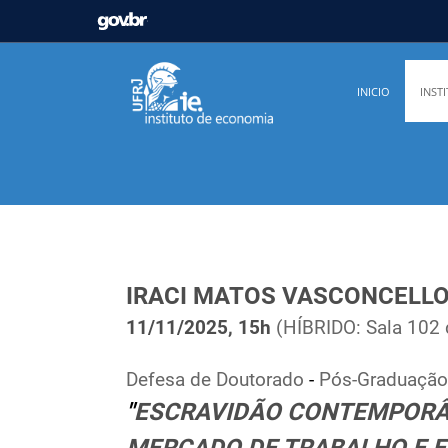
GOVBR
Casa Civil
Ministério da Justiça e Segurança Pú
INICIO
INST
Ministério da Infraestrutura
Ministério da Agricu
Ministério de Minas e Energia
Ministério da Ciê
Ministério do Desenvolvimento Regional
Contro
Secretaria de Governo
Gabinete de Segurança In
IRACI MATOS VASCONCELL
11/11/2025, 15h
(HÍBRIDO: Sala 102 d
Defesa de Doutorado
-
Pós-Graduação 
"
ESCRAVIDÃO CONTEMPORÂN
MERCADO DE TRABALHO E 