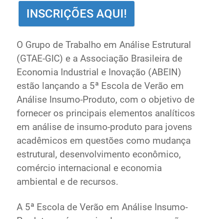
Ministério de Minas e Energia
INSCRIÇÕES AQUI!
Ministério da Ciência, Tecnologia, Inovações e
Comunicações
O Grupo de Trabalho em Análise Estrutural
Ministério do Meio Ambiente
(GTAE-GIC) e a Associação Brasileira de
Ministério do Turismo
Economia Industrial e Inovação (ABEIN)
Ministério do Desenvolvimento Regional
estão lançando a 5ª Escola de Verão em
Controladoria-Geral da União
Análise Insumo-Produto, com o objetivo de
Ministério da Mulher, da Família e dos Direitos Humanos
fornecer os principais elementos analíticos
Secretaria-Geral
em análise de insumo-produto para jovens
Secretaria de Governo
acadêmicos em questões como mudança
Gabinete de Segurança Institucional
estrutural, desenvolvimento econômico,
Advocacia-Geral da União
comércio internacional e economia
Banco Central do Brasil
ambiental e de recursos.
Planalto
A 5ª Escola de Verão em Análise Insumo-