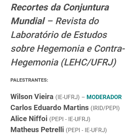
Recortes da Conjuntura
Ministério de Minas e Energia
Ministério da Ciência, Tecnologia, Inovações e
Mundial
– Revista do
Comunicações
Ministério do Meio Ambiente
Laboratório de Estudos
Ministério do Turismo
sobre Hegemonia e Contra-
Ministério do Desenvolvimento Regional
Controladoria-Geral da União
Hegemonia (LEHC/UFRJ)
Ministério da Mulher, da Família e dos Direitos Humanos
Secretaria-Geral
PALESTRANTES:
Secretaria de Governo
Gabinete de Segurança Institucional
Wilson Vieira
(IE-UFRJ) –
MODERADOR
Advocacia-Geral da União
Carlos Eduardo Martins
(IRID/PEPI)
Banco Central do Brasil
Planalto
Alice Niffoi
(PEPI - IE-UFRJ)
Matheus Petrelli
(PEPI - IE-UFRJ)