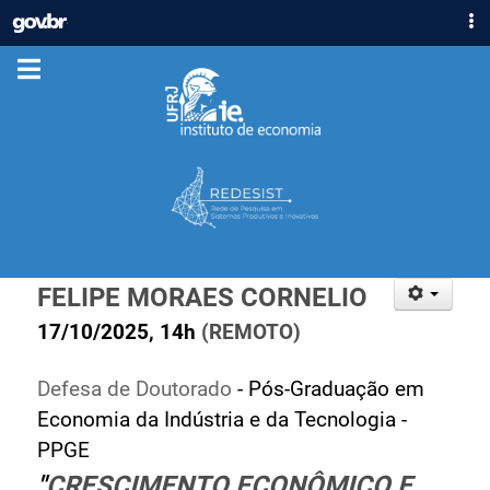
IR
GOVBR
PARA
ACESSO À INFORMAÇÃO
O
CONTEÚDO
PARTICIPE
LEGISLAÇÃO
ÓRGÃOS
Casa Civil
Ministério da Justiça e Segurança Pública
Ministério da Defesa
FELIPE MORAES CORNELIO
Ministério das Relações Exteriores
Ministério da Economia
17/10/2025, 14h
(REMOTO)
Ministério da Infraestrutura
Defesa de Doutorado
- Pós-Graduação em
Ministério da Agricultura, Pecuária e Abastecimento
Economia da Indústria e da Tecnologia -
Ministério da Educação
PPGE
Ministério da Cidadania
"
CRESCIMENTO ECONÔMICO E
Ministério da Saúde