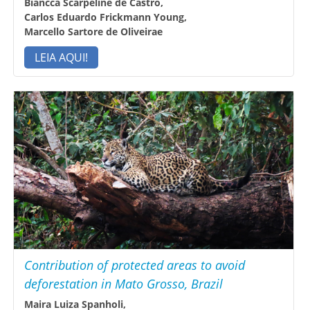
Biancca Scarpeline de Castro,
Carlos Eduardo Frickmann Young,
Marcello Sartore de Oliveirae
LEIA AQUI!
Contribution of protected areas to avoid
deforestation in Mato Grosso, Brazil
Maira Luiza Spanholi,