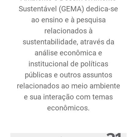
Ministério de Minas e Energia
Sustentável (GEMA) dedica-se
Ministério da Ciência, Tecnologia, Inovações e
ao ensino e à pesquisa
Comunicações
relacionados à
Ministério do Meio Ambiente
Ministério do Turismo
sustentabilidade, através da
Ministério do Desenvolvimento Regional
análise econômica e
Controladoria-Geral da União
institucional de políticas
Ministério da Mulher, da Família e dos Direitos Humanos
públicas e outros assuntos
Secretaria-Geral
Secretaria de Governo
relacionados ao meio ambiente
Gabinete de Segurança Institucional
e sua interação com temas
Advocacia-Geral da União
econômicos.
Banco Central do Brasil
Planalto