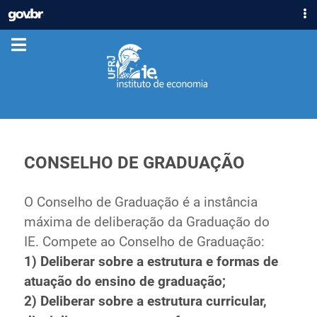
IR
GOVBR
PARA
ACESSO À INFORMAÇÃO
O
CONTEÚDO
PARTICIPE
LEGISLAÇÃO
ÓRGÃOS
Casa Civil
Ministério da Justiça e Segurança Pública
CONSELHO DE GRADUAÇÃO
Ministério da Defesa
Ministério das Relações Exteriores
O Conselho de Graduação é a instância
Ministério da Economia
máxima de deliberação da Graduação do
Ministério da Infraestrutura
IE. Compete ao Conselho de Graduação:
Ministério da Agricultura, Pecuária e Abastecimento
1) Deliberar sobre a estrutura e formas de
Ministério da Educação
atuação do ensino de graduação;
Ministério da Cidadania
2) Deliberar sobre a estrutura curricular,
Ministério da Saúde