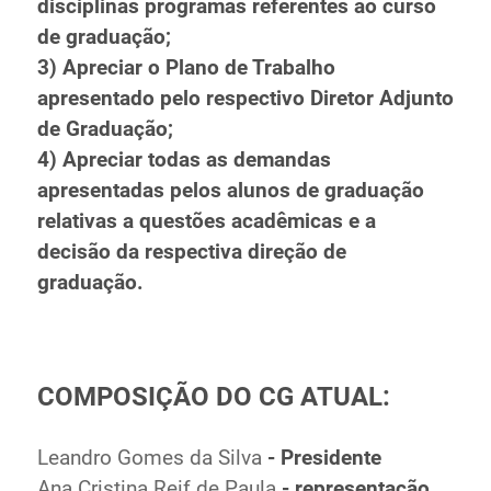
disciplinas programas referentes ao curso
Ministério de Minas e Energia
de graduação;
Ministério da Ciência, Tecnologia, Inovações e
3) Apreciar o Plano de Trabalho
Comunicações
apresentado pelo respectivo Diretor Adjunto
Ministério do Meio Ambiente
de Graduação;
Ministério do Turismo
4) Apreciar todas as demandas
Ministério do Desenvolvimento Regional
apresentadas pelos alunos de graduação
Controladoria-Geral da União
relativas a questões acadêmicas e a
Ministério da Mulher, da Família e dos Direitos Humanos
decisão da respectiva direção de
Secretaria-Geral
graduação.
Secretaria de Governo
Gabinete de Segurança Institucional
Advocacia-Geral da União
Banco Central do Brasil
COMPOSIÇÃO DO CG ATUAL:
Planalto
Leandro Gomes da Silva
- Presidente
Ana Cristina Reif de Paula
- representação