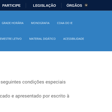
PARTICIPE
LEGISLAÇÃO
ÓRGÃOS
es
Ministério da Economia
GRADE HORÁRIA
MONOGRAFIA
COAA DO IE
istério da Cidadania
Ministério da Saúde
EMESTRE LETIVO
MATERIAL DIDÁTICO
ACESSIBILIDADE
io Ambiente
Ministério do Turismo
 Direitos Humanos
Secretaria-Geral
sil
Planalto
seguintes condições especiais
icado e apresentado por escrito à