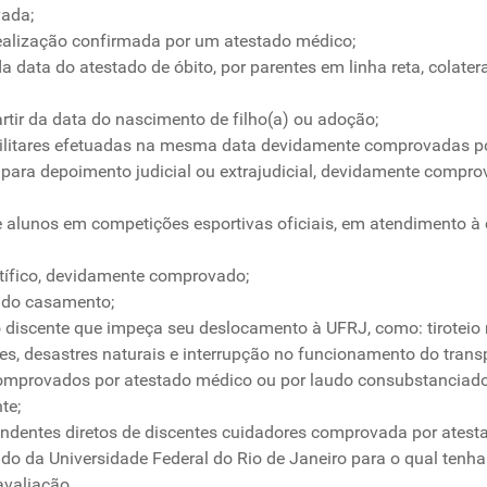
vada;
ealização confirmada por um atestado médico;
tir da data do atestado de óbito, por parentes em linha reta, colat
 partir da data do nascimento de filho(a) ou adoção;
ilitares efetuadas na mesma data devidamente comprovadas por
, para depoimento judicial ou extrajudicial, devidamente compr
e alunos em competições esportivas oficiais, em atendimento 
ntífico, devidamente comprovado;
ta do casamento;
o discente que impeça seu deslocamento à UFRJ, como: tiroteio n
tes, desastres naturais e interrupção no funcionamento do transp
comprovados por atestado médico ou por laudo consubstanciado 
te;
ndentes diretos de discentes cuidadores comprovada por atest
ado da Universidade Federal do Rio de Janeiro para o qual tenh
avaliação.