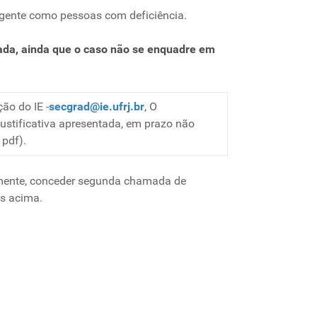
vigente como pessoas com deficiência.
mada, ainda que o caso não se enquadre em
ão do IE -
secgrad@ie.ufrj.br
, O
stificativa apresentada, em prazo não
 pdf).
camente, conceder segunda chamada de
as acima.