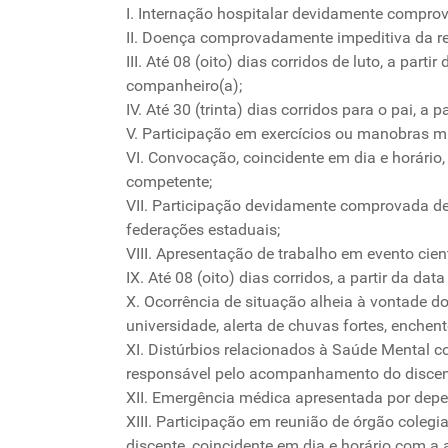
I. Internação hospitalar devidamente compro
II. Doença comprovadamente impeditiva da r
III. Até 08 (oito) dias corridos de luto, a par
companheiro(a);
IV. Até 30 (trinta) dias corridos para o pai, a
V. Participação em exercícios ou manobras m
VI. Convocação, coincidente em dia e horário
competente;
VII. Participação devidamente comprovada d
federações estaduais;
VIII. Apresentação de trabalho em evento cie
IX. Até 08 (oito) dias corridos, a partir da da
X. Ocorrência de situação alheia à vontade d
universidade, alerta de chuvas fortes, enchen
XI. Distúrbios relacionados à Saúde Mental 
responsável pelo acompanhamento do discen
XII. Emergência médica apresentada por depe
XIII. Participação em reunião de órgão colegi
discente, coincidente em dia e horário com a 