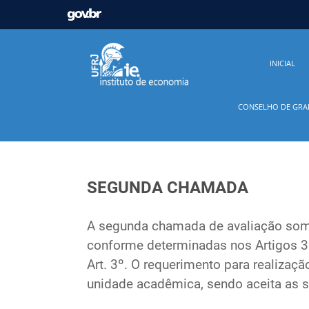
GOVBR
Casa Civil
Ministério da Justiça e Segurança Pú
INICIAL
Ministério da Infraestrutura
Ministério da Agricu
CONSELHO DE GR
Ministério de Minas e Energia
Ministério da Ciê
Ministério do Desenvolvimento Regional
Contro
SEGUNDA CHAMADA
Secretaria de Governo
Gabinete de Segurança In
A segunda chamada de avaliação som
conforme determinadas nos Artigos 
Art. 3º. O requerimento para realizaç
unidade acadêmica, sendo aceita as se