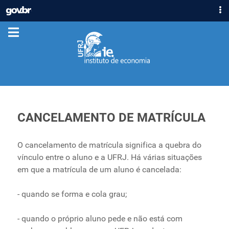
IR
GOVBR
PARA
ACESSO À INFORMAÇÃO
O
CONTEÚDO
PARTICIPE
LEGISLAÇÃO
ÓRGÃOS
Casa Civil
Ministério da Justiça e Segurança Pública
CANCELAMENTO DE MATRÍCULA
Ministério da Defesa
Ministério das Relações Exteriores
O cancelamento de matrícula significa a quebra do
Ministério da Economia
vínculo entre o aluno e a UFRJ. Há várias situações
Ministério da Infraestrutura
em que a matrícula de um aluno é cancelada:
Ministério da Agricultura, Pecuária e Abastecimento
- quando se forma e cola grau;
Ministério da Educação
Ministério da Cidadania
- quando o próprio aluno pede e não está com
Ministério da Saúde