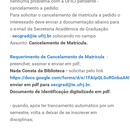
nenhuma problema com a UFRJ pendente -
Ministério de Minas e Energia
cancelamento a pedido;
Ministério da Ciência, Tecnologia, Inovações e
Para solicitar o cancelamento de matrícula a pedido o
Comunicações
interessado deve enviar a documentação abaixo para
o e-mail da Secretaria Acadêmica de Graduação
Ministério do Meio Ambiente
-
secgrad@ie.ufrj.br
colocando no campo
Ministério do Turismo
Assunto:
Cancelamento de Matrícula.
Ministério do Desenvolvimento Regional
Controladoria-Geral da União
Requerimento de Cancelamento de Matrícula
-
Ministério da Mulher, da Família e dos Direitos Humanos
preencher, assinar e enviar em pdf;
Secretaria-Geral
Nada Consta da Biblioteca -
solicitar pelo link
https://docs.google.com/forms/d/e/1FAIpQLScRGn
Secretaria de Governo
enviar em pdf para
secgrad@ie.ufrj.br
.
Gabinete de Segurança Institucional
Documento de Identificação digitalizado em pdf.
Advocacia-Geral da União
Banco Central do Brasil
- quando, após ter trancamento automático por um
Planalto
semestre, volta a deixar de se inscrever em
disciplinas;