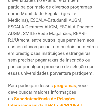
universidades no exterior e também
Ministério de Minas e Energia
participa por meio de diversos programas
Ministério da Ciência, Tecnologia, Inovações e
como Mobilidade Regular (geral e
Comunicações
Medicina), ESCALA-Estudantil AUGM,
Ministério do Meio Ambiente
ESCALA Gestores AUGM, ESCALA Docente
Ministério do Turismo
AUGM, SMILE/Rede Magalhães, REARI-
Ministério do Desenvolvimento Regional
RJ/Utrecht, entre outros que permitem aos
Controladoria-Geral da União
nossos alunos passar um ou dois semestres
Ministério da Mulher, da Família e dos Direitos Humanos
em prestigiosas instituições estrangeiras,
Secretaria-Geral
sem precisar pagar taxas de inscrição ou
Secretaria de Governo
passar por algum processo de seleção que
Gabinete de Segurança Institucional
essas universidades porventura pratiquem.
Advocacia-Geral da União
Banco Central do Brasil
Para participar desses
programas
, você
Planalto
deve buscar maiores informações
na
Superintendência de Relações
Internacionais da UFRJ - SCRI/UFRJ
.