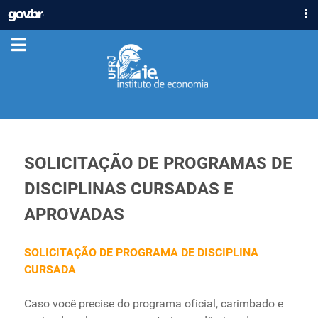
IR
GOVBR
PARA
ACESSO À INFORMAÇÃO
O
CONTEÚDO
PARTICIPE
LEGISLAÇÃO
ÓRGÃOS
Casa Civil
Ministério da Justiça e Segurança Pública
SOLICITAÇÃO DE PROGRAMAS DE
Ministério da Defesa
DISCIPLINAS CURSADAS E
Ministério das Relações Exteriores
APROVADAS
Ministério da Economia
Ministério da Infraestrutura
SOLICITAÇÃO DE PROGRAMA DE DISCIPLINA
Ministério da Agricultura, Pecuária e Abastecimento
CURSADA
Ministério da Educação
Ministério da Cidadania
Caso você precise do programa oficial, carimbado e
Ministério da Saúde