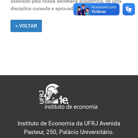
assinado pela nossa secretaria acadêmica, de uma
Ministério de Minas e Energia
disciplina cursada e aprovada.
Ministério da Ciência, Tecnologia, Inovações e
Comunicações
< VOLTAR
Ministério do Meio Ambiente
Ministério do Turismo
Ministério do Desenvolvimento Regional
Controladoria-Geral da União
Ministério da Mulher, da Família e dos Direitos Humanos
Secretaria-Geral
Secretaria de Governo
Gabinete de Segurança Institucional
Advocacia-Geral da União
Banco Central do Brasil
Planalto
Instituto de Economia da UFRJ Avenida
Pasteur, 250, Palácio Universitário.