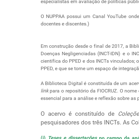
especialistas em avaliação de políticas públi
O NUPPAA possui um Canal YouTube onde se
docentes e discentes.)
Em construção desde o final de 2017, a Bibl
Doenças Negligenciadas (INCT-IDN) e o INC
científica do PPED e dos INCTs vinculados; 
PPED, e que se torne um espaço de integraçã
A Biblioteca Digital é constituída de um a
link
para o repositório da FIOCRUZ. O nome 
essencial para a análise e reflexão sobre as p
O acervo é constituído de
Coleçõe
pesquisadores dos três INCTs. As Co
(i)
Teses e dissertações
no campo da análi