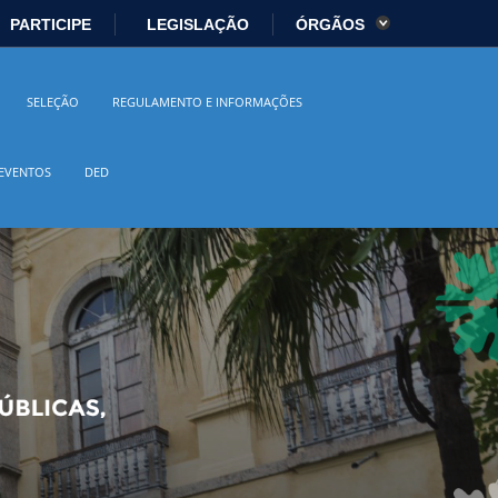
PARTICIPE
LEGISLAÇÃO
ÓRGÃOS
es
Ministério da Economia
SELEÇÃO
REGULAMENTO E INFORMAÇÕES
istério da Cidadania
Ministério da Saúde
EVENTOS
DED
io Ambiente
Ministério do Turismo
 Direitos Humanos
Secretaria-Geral
sil
Planalto