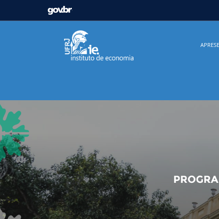
GOVBR
Casa Civil
Ministério da Justiça e Segurança Pú
APRES
Ministério da Infraestrutura
Ministério da Agricu
Ministério de Minas e Energia
Ministério da Ciê
Ministério do Desenvolvimento Regional
Contro
Secretaria de Governo
Gabinete de Segurança In