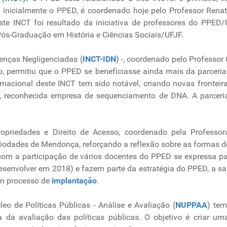
oi inicialmente o PPED, é coordenado hoje pelo Professor Ren
este INCT foi resultado da iniciativa de professores do PP
-Graduação em História e Ciências Sociais/UFJF.
enças Negligenciadas (
INCT-IDN
) -, coordenado pelo Professor 
, permitiu que o PPED se beneficiasse ainda mais da parceria 
rnacional deste INCT tem sido notável, criando novas frontei
I), reconhecida empresa de sequenciamento de DNA. A parceri
Propriedades e Direito de Acesso, coordenado pela Profess
iodades de Mendonça, reforçando a reflexão sobre as formas d
 com a participação de vários docentes do PPED se expressa pa
senvolver em 2018) e fazem parte da estratégia do PPED, a sabe
em processo de
implantação
.
o de Políticas Públicas - Análise e Avaliação (
NUPPAA
) tem
a avaliação das políticas públicas. O objetivo é criar uma r