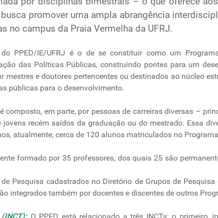
rmada por disciplinas bimestrais – o que oferece a
 e busca promover uma ampla abrangência interdiscipli
das no campus da Praia Vermelha da UFRJ.
o do PPED/IE/UFRJ é o de se constituir como um Programa in
iação das Políticas Públicas, construindo pontes para um dese
r mestres e doutores pertencentes ou destinados ao núcleo estr
as públicas para o desenvolvimento.
 composto, em parte, por pessoas de carreiras diversas – pri
 de jovens recém saídos da graduação ou do mestrado. Essa di
emos, atualmente, cerca de 120 alunos matriculados no Progra
nte formado por 35 professores, dos quais 25 são permanent
 de Pesquisa cadastrados no Diretório de Grupos de Pesquis
são integrados também por docentes e discentes de outros Progr
a (INCT):
O PPED está relacionado a três INCTs: o primeiro, int