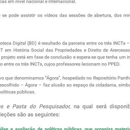
cas em nível nacional e internacional.
 pode assistir os vídeos das sessões de abertura, dos min
ioteca Digital (BD) é resultado da parceria entre os três INCT
T em História Social das Propriedades e Direito de Arercesso
o projeto está em fase de conclusão e espera-se que tenha um 
o entre os três INCTs, cujos professores lecionam no PPED.
cervo que denominamos “Ágora”, hospedado no Repositório Pant
escolhido – Ágora – faz alusão ao espaço da cidadania, símbo
olíticas públicas.
s e Pasta do Pesquisador,
na qual será disponi
leções são as seguintes:
se e avaliação de políticas públicas, que organiza materia