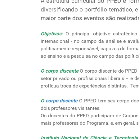
A estrutura curricular do PPED é fo
diversificando o portfólio temático,
maior parte dos eventos são realiza
Objetivos:
O principal objetivo estratégic
internacional - no campo da análise e aval
politicamente responsável, capazes de forma
ao ensino e a pesquisa no campo das polític
O corpo discente
O corpo discente do PPED é
setor privado ou profissionais liberais – e
profícua troca de experiências distintas. T
O
corpo docente
O PPED tem seu corpo doce
dois professores visitantes.
Os docentes do PPED participam de Grupos
mais professores do Programa, e, em geral, 
Instituto Nacional de Ciência e Tecnologi