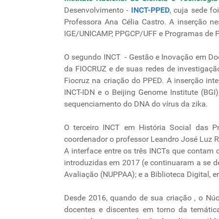
Desenvolvimento -
INCT-PPED
, cuja sede f
Professora Ana Célia Castro. A inserção n
IGE/UNICAMP, PPGCP/UFF e Programas de Pós
O segundo INCT - Gestão e Inovação em Do
da FIOCRUZ e de suas redes de investigação
Fiocruz na criação do PPED. A inserção inte
INCT-IDN e o Beijing Genome Institute (BG
sequenciamento do DNA do vírus da zika.
O terceiro INCT em História Social das 
coordenador o professor Leandro José Luz R
A interface entre os três INCTs que contam
introduzidas em 2017 (e continuaram a se de
Avaliação (NUPPAA); e a Biblioteca Digital, 
Desde 2016, quando de sua criação , o Núcle
docentes e discentes em torno da temática d