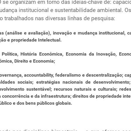
 se organizam em torno das ideias-chave de: capacid
udança institucional e sustentabilidade ambiental. 
o trabalhados nas diversas linhas de pesquisa:
cas (análise e avaliação), inovação e mudança institucional,
ão e propriedade Intelectual.
Política, História Econômica, Economia da Inovação, Econom
ômica, Direito e Economia;
governança, accountability, federalismo e descentralização; 
ualdades sociais; estratégias nacionais de desenvolvimen
lvimento sustentável; recursos naturais e culturais; redes
 concorrência e da infraestrutura; direitos de propriedade int
úblico e dos bens públicos globais.