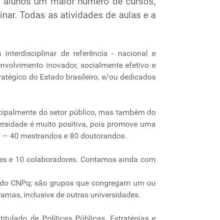
os alunos um maior número de cursos,
nar. Todas as atividades de aulas e a
terdisciplinar de referência - nacional e
nvolvimento inovador, socialmente efetivo e
atégico do Estado brasileiro, e/ou dedicados
ncipalmente do setor público, mas também do
versidade é muito positiva, pois promove uma
ma – 40 mestrandos e 80 doutorandos.
es e 10 colaboradores. Contamos ainda com
a do CNPq; são grupos que congregam um ou
amas, inclusive de outras universidades.
itulado de Políticas Públicas, Estratégias e