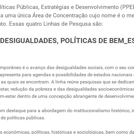
ticas Públicas, Estratégias e Desenvolvimento (PP
s a uma única Área de Concentração cujo nome é o m
nto. Essas quatro Linhas de Pesqusa são:
1: DESIGUALDADES, POLÍTICAS DE BEM_
orâneo é o avanço das desigualdades sociais, com o seu corte
o apresenta para agendas e possibilidades de estados nacionais 
 as quais se encontram. A linha reúne pesquisas que se dedicam
estar, redução da pobreza e das desigualdades socioeconômica
bem-estar dentro de uma concepção abrangente de desenvolvimen
om destaque para a abordagem do institucionalismo histórico, in
e políticas públicas.
ses econômicas, políticas, históricas e sociológicas, bem como d