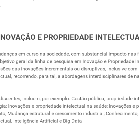
.
2: INOVAÇÃO E PROPRIEDADE INTELECTU
danças em curso na sociedade, com substancial impacto nas fun
bjetivo geral da linha de pesquisa em Inovação e Propriedade In
sões das inovações incrementais ou disruptivas, inclusive com 
ual, recorrendo, para tal, a abordagens interdisciplinares de natur
 discentes, incluem, por exemplo: Gestão pública, propriedade i
ia; Inovações e propriedade intelectual na saúde; Inovações e p
 Mudança estrutural e crescimento industrial; Conhecimento, ino
ual, Inteligência Artificial e Big Data