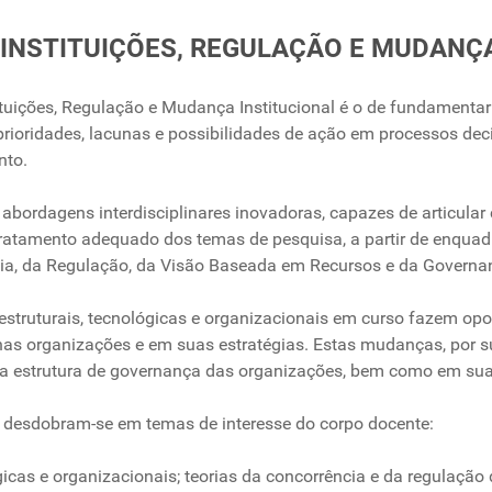
3: INSTITUIÇÕES, REGULAÇÃO E MUDANÇ
ituições, Regulação e Mudança Institucional é o de fundamentar 
prioridades, lacunas e possibilidades de ação em processos deci
nto.
abordagens interdisciplinares inovadoras, capazes de articular 
 tratamento adequado dos temas de pesquisa, a partir de enquad
mia, da Regulação, da Visão Baseada em Recursos e da Govern
estruturais, tecnológicas e organizacionais em curso fazem op
s, nas organizações e em suas estratégias. Estas mudanças, por
a estrutura de governança das organizações, bem como em suas
a desdobram-se em temas de interesse do corpo docente:
as e organizacionais; teorias da concorrência e da regulação 