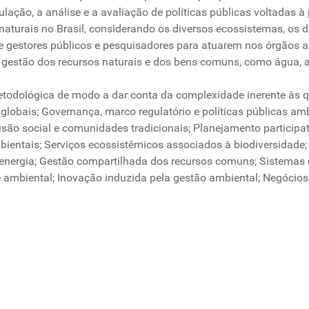
lação, a análise e a avaliação de políticas públicas voltadas 
aturais no Brasil, considerando os diversos ecossistemas, os dist
e gestores públicos e pesquisadores para atuarem nos órgãos am
 gestão dos recursos naturais e dos bens comuns, como água, ar,
 metodológica de modo a dar conta da complexidade inerente às
globais; Governança, marco regulatório e políticas públicas am
usão social e comunidades tradicionais; Planejamento participa
ientais; Serviços ecossistêmicos associados à biodiversidad
de energia; Gestão compartilhada dos recursos comuns; Sistemas
ade ambiental; Inovação induzida pela gestão ambiental; Negócio