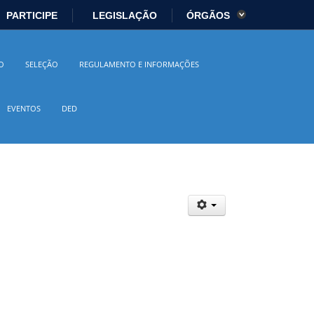
PARTICIPE
LEGISLAÇÃO
ÓRGÃOS
es
Ministério da Economia
O
SELEÇÃO
REGULAMENTO E INFORMAÇÕES
istério da Cidadania
Ministério da Saúde
EVENTOS
DED
io Ambiente
Ministério do Turismo
 Direitos Humanos
Secretaria-Geral
sil
Planalto