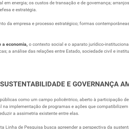
al em energia; os custos de transação e de governança; arranjos
fesa e estratégia.
nto da empresa e processo estratégico; formas contemporâneas 
re a economia,
o contexto social e o aparato jurídico-institucio
icas; a análise das relações entre Estado, sociedade civil e inst
 4: SUSTENTABILIDADE E GOVERNANÇA A
úblicas como um campo policêntrico, aberto à participação de
tal na implementação de programas e ações que compatibilize
uzir a assimetria existente entre elas.
sta Linha de Pesquisa busca apreender a perspectiva da sustenta