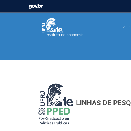
GOVBR
Casa Civil
Ministério da Justiça e Segurança Pú
APR
Ministério da Infraestrutura
Ministério da Agricu
Ministério de Minas e Energia
Ministério da Ciê
Ministério do Desenvolvimento Regional
Contro
Secretaria de Governo
Gabinete de Segurança In
LINHAS DE PES