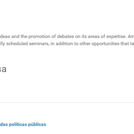
ideas and the promotion of debates on its areas of expertise. A
ly scheduled seminars, in addition to other opportunities that t
sa
as políticas públicas
a