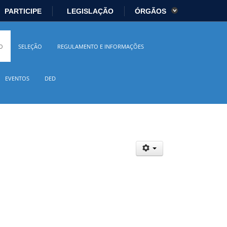
PARTICIPE
LEGISLAÇÃO
ÓRGÃOS
es
Ministério da Economia
O
SELEÇÃO
REGULAMENTO E INFORMAÇÕES
istério da Cidadania
Ministério da Saúde
EVENTOS
DED
io Ambiente
Ministério do Turismo
 Direitos Humanos
Secretaria-Geral
sil
Planalto