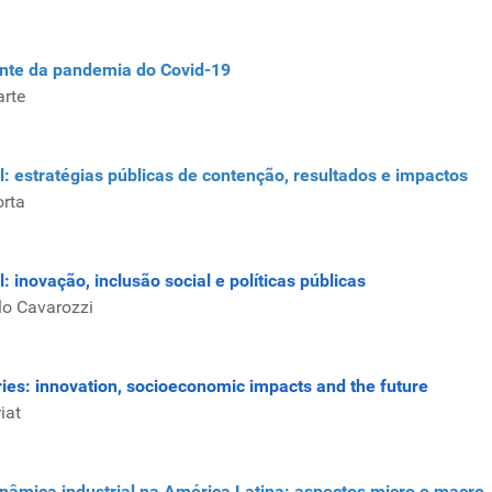
ante da pandemia do Covid-19
arte
 estratégias públicas de contenção, resultados e impactos
orta
inovação, inclusão social e políticas públicas
lo Cavarozzi
es: innovation, socioeconomic impacts and the future
iat
âmica industrial na América Latina: aspectos micro e macro