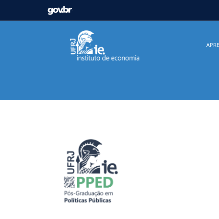
GOVBR
Casa Civil
Ministério da Justiça e Segurança Pú
APR
Ministério da Infraestrutura
Ministério da Agricu
Ministério de Minas e Energia
Ministério da Ciê
Ministério do Desenvolvimento Regional
Contro
Secretaria de Governo
Gabinete de Segurança In