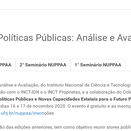
líticas Públicas: Análise e Av
UPPAA
2° Seminário NUPPAA
1° Seminário NUPPAA
álise e Avaliação, do Instituto Nacional de Ciência e Tecnologia
 com o INCT-IDN e o INCT Proprietas, e a colaboração do Colég
líticas Públicas e Novas Capacidades Estatais para o Futuro
dias 16 e 17 de novembro 2020. O evento é gratuito e as inscri
e.ufrj.br/nuppaa/inscri
ções
 das edições anteriores, tem como objetivo reunir atores públ