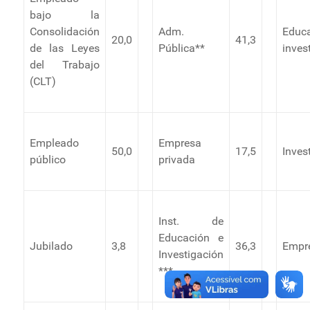
bajo la
Consolidación
Adm.
Educ
20,0
41,3
de las Leyes
Pública**
inves
del Trabajo
(CLT)
Empleado
Empresa
50,0
17,5
Inves
público
privada
Inst. de
Educación e
Jubilado
3,8
36,3
Empre
Investigación
***