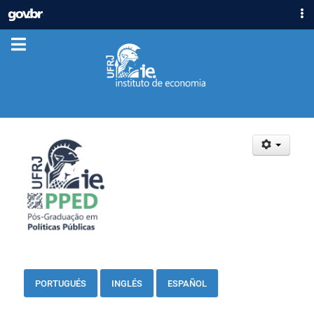
IR
GOVBR
PARA
ACESSO À INFORMAÇÃO
O
CONTEÚDO
PARTICIPE
LEGISLAÇÃO
ÓRGÃOS
Casa Civil
Ministério da Justiça e Segurança Pública
Ministério da Defesa
Ministério das Relações Exteriores
Ministério da Economia
Ministério da Infraestrutura
Ministério da Agricultura, Pecuária e Abastecimento
Ministério da Educação
PORTUGUÉS
INGLÉS
ESPAÑOL
Ministério da Cidadania
Ministério da Saúde