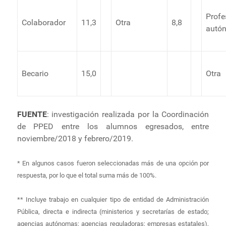
Profe
Colaborador
11,3
Otra
8,8
autó
Becario
15,0
Otra
FUENTE
: investigación realizada por la Coordinación
de PPED entre los alumnos egresados, entre
noviembre/2018 y febrero/2019.
* En algunos casos fueron seleccionadas más de una opción por
respuesta, por lo que el total suma más de 100%.
** Incluye trabajo en cualquier tipo de entidad de Administración
Pública, directa e indirecta (ministerios y secretarías de estado;
agencias autónomas; agencias reguladoras; empresas estatales),