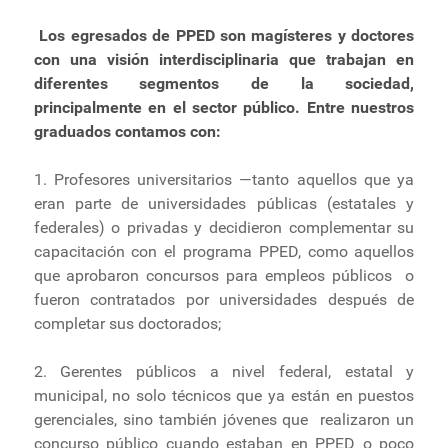
Ministério de Minas e Energia
Los egresados de PPED son magísteres y doctores
Ministério da Ciência, Tecnologia, Inovações e
con una visión interdisciplinaria que trabajan en
Comunicações
diferentes segmentos de la sociedad,
Ministério do Meio Ambiente
principalmente en el sector público. Entre nuestros
Ministério do Turismo
graduados contamos con:
Ministério do Desenvolvimento Regional
1. Profesores universitarios —tanto aquellos que ya
Controladoria-Geral da União
eran parte de universidades públicas (estatales y
Ministério da Mulher, da Família e dos Direitos Humanos
federales) o privadas y decidieron complementar su
Secretaria-Geral
capacitación con el programa PPED, como aquellos
Secretaria de Governo
que aprobaron concursos para empleos públicos o
Gabinete de Segurança Institucional
fueron contratados por universidades después de
completar sus doctorados;
Advocacia-Geral da União
Banco Central do Brasil
2. Gerentes públicos a nivel federal, estatal y
Planalto
municipal, no solo técnicos que ya están en puestos
gerenciales, sino también jóvenes que realizaron un
concurso público cuando estaban en PPED o poco