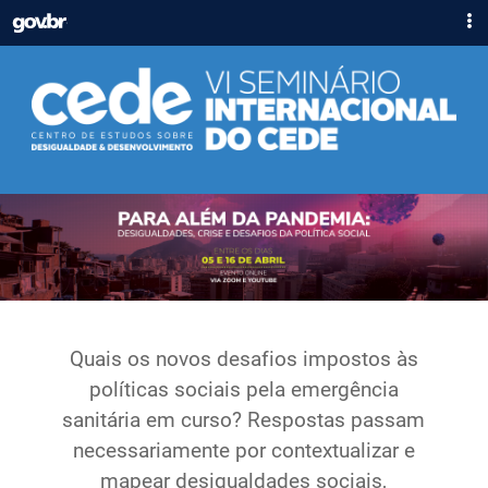
IR
GOVBR
PARA
ACESSO À INFORMAÇÃO
O
CONTEÚDO
PARTICIPE
LEGISLAÇÃO
ÓRGÃOS
Casa Civil
Ministério da Justiça e Segurança Pública
Ministério da Defesa
Ministério das Relações Exteriores
Ministério da Economia
Quais os novos desafios impostos às
Ministério da Infraestrutura
políticas sociais pela emergência
Ministério da Agricultura, Pecuária e Abastecimento
sanitária em curso? Respostas passam
Ministério da Educação
necessariamente por contextualizar e
Ministério da Cidadania
mapear desigualdades sociais,
Ministério da Saúde