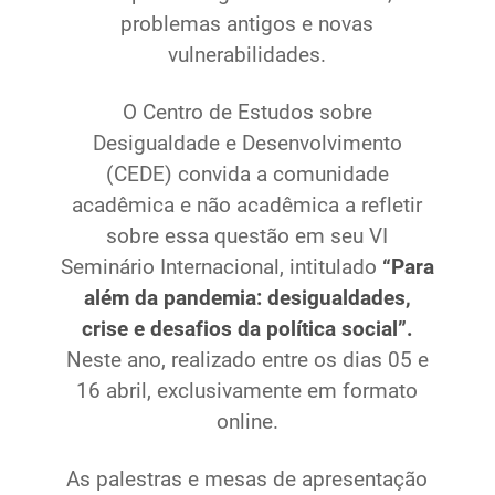
problemas antigos e novas
Ministério de Minas e Energia
vulnerabilidades.
Ministério da Ciência, Tecnologia, Inovações e
Comunicações
O Centro de Estudos sobre
Ministério do Meio Ambiente
Desigualdade e Desenvolvimento
Ministério do Turismo
(CEDE) convida a comunidade
Ministério do Desenvolvimento Regional
acadêmica e não acadêmica a refletir
Controladoria-Geral da União
sobre essa questão em seu VI
Ministério da Mulher, da Família e dos Direitos Humanos
Seminário Internacional, intitulado
“Para
Secretaria-Geral
além da pandemia: desigualdades,
Secretaria de Governo
crise e desafios da política social”.
Gabinete de Segurança Institucional
Neste ano, realizado entre os dias 05 e
Advocacia-Geral da União
16 abril, exclusivamente em formato
Banco Central do Brasil
online.
Planalto
As palestras e mesas de apresentação