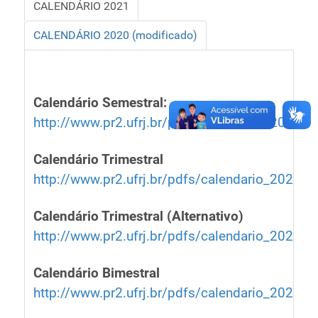
CALENDÁRIO 2021
Ministério de Minas e Energia
Ministério da Ciência, Tecnologia, Inovações e
CALENDÁRIO 2020 (modificado)
Comunicações
Ministério do Meio Ambiente
Ministério do Turismo
Calendário Semestral:
Ministério do Desenvolvimento Regional
http://www.pr2.ufrj.br/pdfs/calendario_2021_s
Controladoria-Geral da União
Ministério da Mulher, da Família e dos Direitos Humanos
Calendário Trimestral
Secretaria-Geral
http://www.pr2.ufrj.br/pdfs/calendario_2021_t
Secretaria de Governo
Gabinete de Segurança Institucional
Calendário Trimestral (Alternativo)
Advocacia-Geral da União
http://www.pr2.ufrj.br/pdfs/calendario_2021_tr
Banco Central do Brasil
Planalto
Calendário Bimestral
http://www.pr2.ufrj.br/pdfs/calendario_2021_b