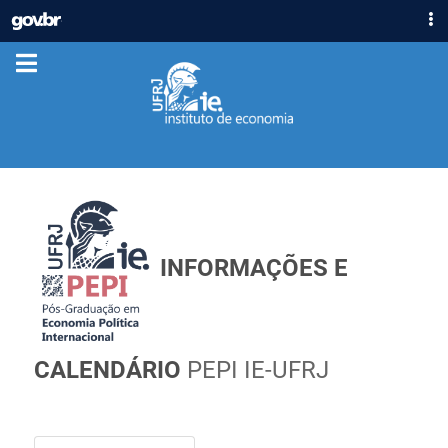
IR
GOVBR
PARA
ACESSO À INFORMAÇÃO
O
CONTEÚDO
PARTICIPE
LEGISLAÇÃO
ÓRGÃOS
Casa Civil
Ministério da Justiça e Segurança Pública
Ministério da Defesa
INFORMAÇÕES E
Ministério das Relações Exteriores
Ministério da Economia
Ministério da Infraestrutura
Ministério da Agricultura, Pecuária e Abastecimento
CALENDÁRIO
PEPI IE-UFRJ
Ministério da Educação
Ministério da Cidadania
Ministério da Saúde