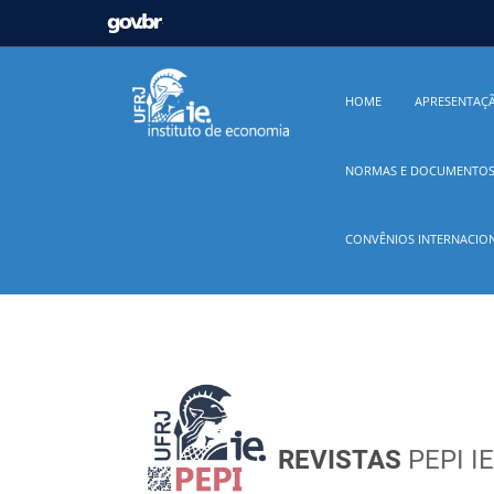
GOVBR
Casa Civil
Ministério da Justiça e Segurança Pú
HOME
APRESENTAÇ
Ministério da Infraestrutura
Ministério da Agricu
NORMAS E DOCUMENTO
Ministério de Minas e Energia
Ministério da Ciê
CONVÊNIOS INTERNACION
Ministério do Desenvolvimento Regional
Contro
Secretaria de Governo
Gabinete de Segurança In
REVISTAS
PEPI I