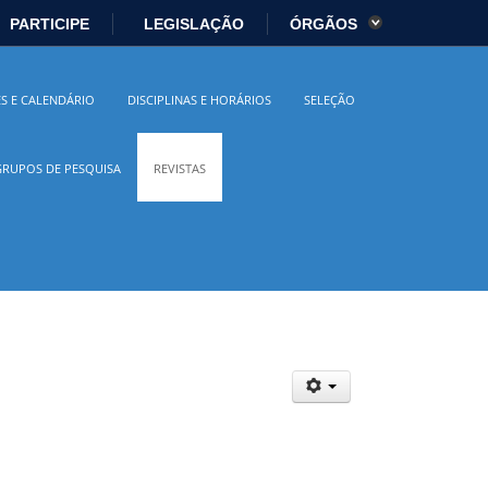
PARTICIPE
LEGISLAÇÃO
ÓRGÃOS
es
Ministério da Economia
S E CALENDÁRIO
DISCIPLINAS E HORÁRIOS
SELEÇÃO
istério da Cidadania
Ministério da Saúde
GRUPOS DE PESQUISA
REVISTAS
io Ambiente
Ministério do Turismo
 Direitos Humanos
Secretaria-Geral
sil
Planalto