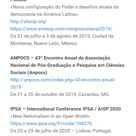
Ministério de Minas e Energia
«Nova configuração do Poder e desafios atuais da
democracia na América Latina»
Ministério da Ciência, Tecnologia, Inovações e
http://alacip.org/
Comunicações
https://www.amecip.com/congresoalacip2019/
Ministério do Meio Ambiente
De 31 de julho a 3 de agosto de 2019, Ciudad de
Ministério do Turismo
Monterrey, Nuevo León, México.
Ministério do Desenvolvimento Regional
Controladoria-Geral da União
ANPOCS – 43º Encontro Anual da Associação
Ministério da Mulher, da Família e dos Direitos Humanos
Nacional de Pós-Graduação e Pesquisa em Ciências
Sociais (Anpocs)
Secretaria-Geral
http://anpocs.com/index.php/43-encontro-anual-
Secretaria de Governo
2019
Gabinete de Segurança Institucional
De 21 a 25 de outubro de 2019, Caxambu, MG.
Advocacia-Geral da União
Banco Central do Brasil
IPSA – International Conference IPSA / AISP 2020
Planalto
«New Nationalism in an Open World»
https://www.ipsa.org/fr/node/108276
De 25 a 29 de julho de 2020 – Lisboa, Portugal.