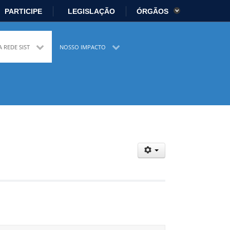
PARTICIPE
LEGISLAÇÃO
ÓRGÃOS
es
Ministério da Economia
A REDE SIST
NOSSO IMPACTO
istério da Cidadania
Ministério da Saúde
io Ambiente
Ministério do Turismo
 Direitos Humanos
Secretaria-Geral
sil
Planalto