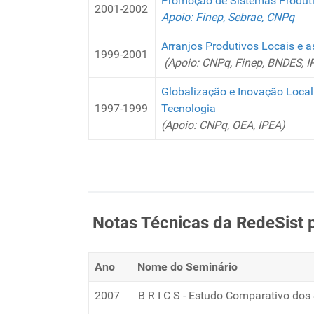
Promoção de Sistemas Produti
2001-2002
Apoio: Finep, Sebrae, CNPq
Arranjos Produtivos Locais e a
1999-2001
(Apoio: CNPq, Finep, BNDES, I
Globalização e Inovação Local
1997-1999
Tecnologia
(Apoio: CNPq, OEA, IPEA)
Notas Técnicas da RedeSist 
Ano
Nome do Seminário
2007
B R I C S - Estudo Comparativo dos 