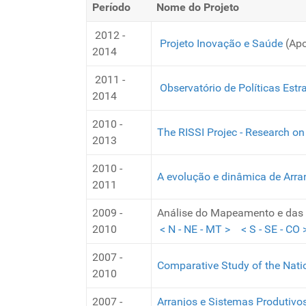
Período
Nome do Projeto
2012 -
Projeto Inovação e Saúde
(Apo
2014
2011 -
Observatório de Políticas Est
2014
2010 -
The RISSI Projec - Research o
2013
2010 -
A evolução e dinâmica de Arran
2011
2009 -
Análise do Mapeamento e das P
2010
< N - NE - MT >
< S - SE - CO 
2007 -
Comparative Study of the Nati
2010
2007 -
Arranjos e Sistemas Produtivo