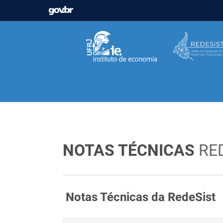
GOVBR
Casa Civil
Ministério da Justiça e Segurança Pú
Ministério da Infraestrutura
Ministério da Agricu
Ministério de Minas e Energia
Ministério da Ciê
Ministério do Desenvolvimento Regional
Contro
Secretaria de Governo
Gabinete de Segurança In
NOTAS TÉCNICAS
RE
Notas Técnicas da RedeSist