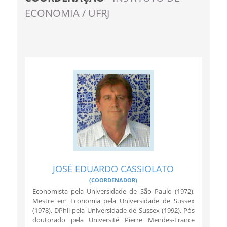
ECONOMIA / UFRJ
Ministério de Minas e Energia
Ministério da Ciência, Tecnologia, Inovações e
Comunicações
Ministério do Meio Ambiente
Ministério do Turismo
Ministério do Desenvolvimento Regional
Controladoria-Geral da União
Ministério da Mulher, da Família e dos Direitos Humanos
Secretaria-Geral
Secretaria de Governo
Gabinete de Segurança Institucional
Advocacia-Geral da União
JOSÉ EDUARDO CASSIOLATO
Banco Central do Brasil
(COORDENADOR)
Economista pela Universidade de São Paulo (1972),
Planalto
Mestre em Economia pela Universidade de Sussex
(1978), DPhil pela Universidade de Sussex (1992), Pós
doutorado pela Université Pierre Mendes-France