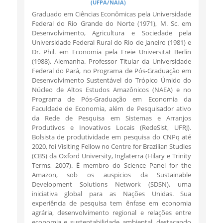
(UFPA/NAIA)
Graduado em Ciências Econômicas pela Universidade
Federal do Rio Grande do Norte (1971), M. Sc. em
Desenvolvimento, Agricultura e Sociedade pela
Universidade Federal Rural do Rio de Janeiro (1981) e
Dr. Phil. em Economia pela Freie Universität Berlin
(1988), Alemanha. Professor Titular da Universidade
Federal do Pará, no Programa de Pós-Graduação em
Desenvolvimento Sustentável do Trópico Úmido do
Núcleo de Altos Estudos Amazônicos (NAEA) e no
Programa de Pós-Graduação em Economia da
Faculdade de Economia, além de Pesquisador ativo
da Rede de Pesquisa em Sistemas e Arranjos
Produtivos e Inovativos Locais (RedeSist, UFRJ).
Bolsista de produtividade em pesquisa do CNPq até
2020, foi Visiting Fellow no Centre for Brazilian Studies
(CBS) da Oxford University, Inglaterra (Hilary e Trinity
Terms, 2007). É membro do Science Panel for the
Amazon, sob os auspicios da Sustainable
Development Solutions Network (SDSN), uma
iniciativa global para as Nações Unidas. Sua
experiência de pesquisa tem ênfase em economia
agrária, desenvolvimento regional e relações entre
economia e sustentabilidade ambiental, destacando