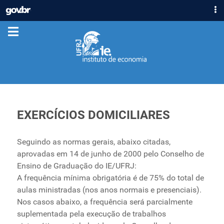
IR
GOVBR
PARA
ACESSO À INFORMAÇÃO
O
CONTEÚDO
PARTICIPE
LEGISLAÇÃO
ÓRGÃOS
Casa Civil
Ministério da Justiça e Segurança Pública
EXERCÍCIOS DOMICILIARES
Ministério da Defesa
Ministério das Relações Exteriores
Seguindo as normas gerais, abaixo citadas,
Ministério da Economia
aprovadas em 14 de junho de 2000 pelo Conselho de
Ministério da Infraestrutura
Ensino de Graduação do IE/UFRJ:
A frequência mínima obrigatória é de 75% do total de
Ministério da Agricultura, Pecuária e Abastecimento
aulas ministradas (nos anos normais e presenciais).
Ministério da Educação
Nos casos abaixo, a frequência será parcialmente
Ministério da Cidadania
suplementada pela execução de trabalhos
Ministério da Saúde