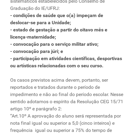
sistemáticos estabelecidos pelo Conselho de
Ministério de Minas e Energia
Graduação do IE/UFRJ:
Ministério da Ciência, Tecnologia, Inovações e
- condições de saúde que o(a) impeçam de
Comunicações
deslocar‑se para a Unidade;
- estado de gestação a partir do oitavo mês e
Ministério do Meio Ambiente
licença‑maternidade;
Ministério do Turismo
- convocação para o serviço militar ativo;
Ministério do Desenvolvimento Regional
- convocação para júri; e
Controladoria-Geral da União
- participação em atividades científicas, desportivas
Ministério da Mulher, da Família e dos Direitos Humanos
ou artísticas relacionadas com o seu curso.
Secretaria-Geral
Os casos previstos acima devem, portanto, ser
Secretaria de Governo
reportados e tratados durante o período de
Gabinete de Segurança Institucional
impedimento e não ao final do período escolar. Nesse
Advocacia-Geral da União
sentido adotamos o espírito da Resolução CEG 15/71
Banco Central do Brasil
artigo 10º e parágrafo 2:
Planalto
“Art.10º A aprovação do aluno será representada por
nota final igual ou superior a 5,0 (cinco inteiros) e
frequência igual ou superior a 75% do tempo de