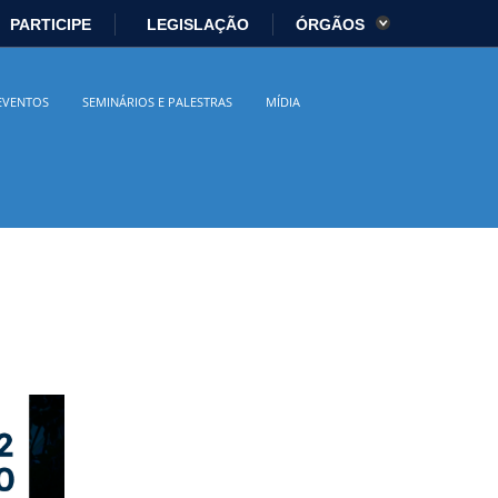
PARTICIPE
LEGISLAÇÃO
ÓRGÃOS
es
Ministério da Economia
EVENTOS
SEMINÁRIOS E PALESTRAS
MÍDIA
istério da Cidadania
Ministério da Saúde
io Ambiente
Ministério do Turismo
 Direitos Humanos
Secretaria-Geral
sil
Planalto