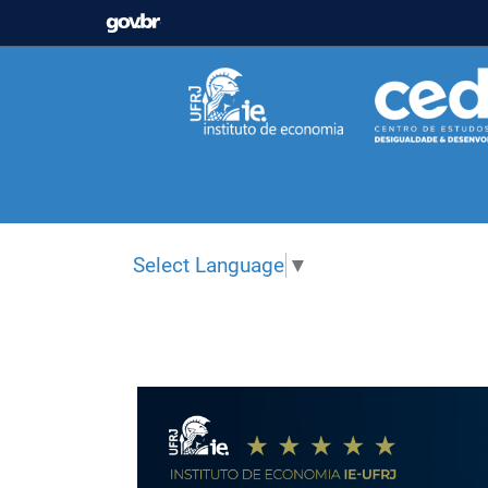
GOVBR
Casa Civil
Ministério da Justiça e Segurança Pú
Ministério da Infraestrutura
Ministério da Agricu
Ministério de Minas e Energia
Ministério da Ciê
Ministério do Desenvolvimento Regional
Contro
Select Language
▼
Secretaria de Governo
Gabinete de Segurança In