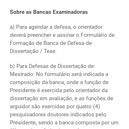
Ministério de Minas e Energia
Sobre as Bancas Examinadoras
Ministério da Ciência, Tecnologia, Inovações e
Comunicações
a) Para agendar a defesa, o orientador
Ministério do Meio Ambiente
deverá preencher e assinar o Formulário de
Ministério do Turismo
Formação de Banca de Defesa de
Ministério do Desenvolvimento Regional
Dissertação / Tese.
Controladoria-Geral da União
Ministério da Mulher, da Família e dos Direitos Humanos
b) Para Defesas de Dissertação de
Secretaria-Geral
Mestrado: No formulário será indicada a
Secretaria de Governo
composição da banca, onde a função de
Gabinete de Segurança Institucional
Presidente é exercida pelo orientador da
Advocacia-Geral da União
dissertação em avaliação, e as funções de
Banco Central do Brasil
arguidor são exercidas por quatro (4)
Planalto
pesquisadores doutores indicados pelo
Presidente, sendo a banca composta por um