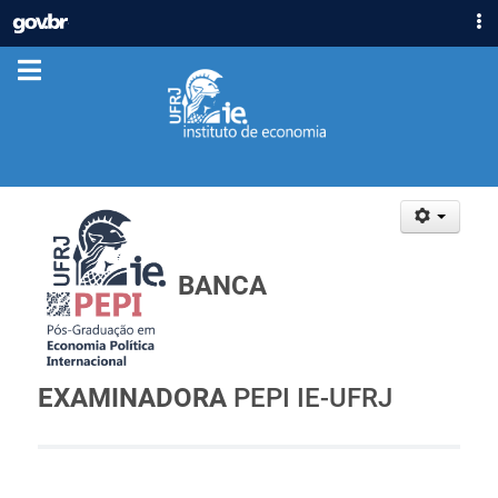
IR
GOVBR
PARA
ACESSO À INFORMAÇÃO
O
CONTEÚDO
PARTICIPE
LEGISLAÇÃO
ÓRGÃOS
Casa Civil
Ministério da Justiça e Segurança Pública
Ministério da Defesa
BANCA
Ministério das Relações Exteriores
Ministério da Economia
Ministério da Infraestrutura
EXAMINADORA
PEPI IE-UFRJ
Ministério da Agricultura, Pecuária e Abastecimento
Ministério da Educação
Ministério da Cidadania
Ministério da Saúde