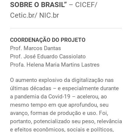
SOBRE O BRASIL”
– CICEF/
Ministério de Minas e Energia
Cetic.br/ NIC.br
Ministério da Ciência, Tecnologia, Inovações e
Comunicações
Ministério do Meio Ambiente
Ministério do Turismo
COORDENAÇÃO DO PROJETO
Ministério do Desenvolvimento Regional
Prof. Marcos Dantas
Controladoria-Geral da União
Prof. José Eduardo Cassiolato
Ministério da Mulher, da Família e dos Direitos Humanos
Profa. Helena Maria Martins Lastres
Secretaria-Geral
Secretaria de Governo
O aumento explosivo da digitalização nas
Gabinete de Segurança Institucional
últimas décadas – e especialmente durante
Advocacia-Geral da União
a pandemia da Covid-19 – acelerou, ao
Banco Central do Brasil
mesmo tempo em que aprofundou, seu
Planalto
avanço, formas de produção e uso. Foi,
portanto, potencializado seu peso, relevância
e efeitos econômicos, sociais e políticos,