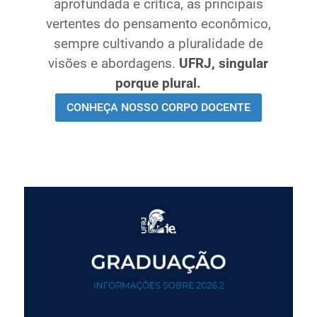
aprofundada e crítica, as principais
Ministério de Minas e Energia
vertentes do pensamento econômico,
Ministério da Ciência, Tecnologia, Inovações e
sempre cultivando a pluralidade de
Comunicações
visões e abordagens.
UFRJ, singular
Ministério do Meio Ambiente
porque plural.
Ministério do Turismo
CONHEÇA NOSSO CORPO DOCENTE
Ministério do Desenvolvimento Regional
Controladoria-Geral da União
Ministério da Mulher, da Família e dos Direitos Humanos
Secretaria-Geral
Secretaria de Governo
Gabinete de Segurança Institucional
Advocacia-Geral da União
Banco Central do Brasil
Planalto