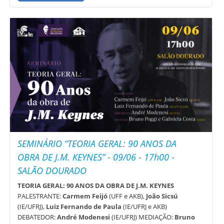
SEMINÁRIO “TEORIA GERAL: 90 ANOS DA
OBRA DE J.M. KEYNES” - 09/06 - 17h00 -
SALÃO DOURADO
TEORIA GERAL: 90 ANOS DA OBRA DE J.M. KEYNES
PALESTRANTE:
Carmem Feijó
(UFF e AKB),
João Sicsú
(IE/UFRJ),
Luiz Fernando de Paula
(IE/UFRJ e AKB)
DEBATEDOR:
André Modenesi
(IE/UFRJ) MEDIAÇÃO:
Bruno