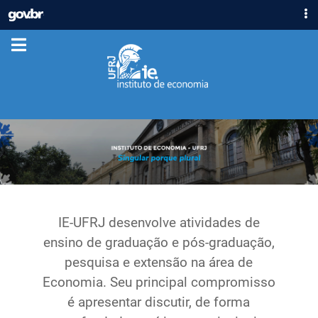
IR
GOVBR
PARA
ACESSO À INFORMAÇÃO
O
CONTEÚDO
PARTICIPE
LEGISLAÇÃO
ÓRGÃOS
Casa Civil
Ministério da Justiça e Segurança Pública
Ministério da Defesa
Ministério das Relações Exteriores
Ministério da Economia
IE-UFRJ desenvolve atividades de
Ministério da Infraestrutura
ensino de graduação e pós-graduação,
Ministério da Agricultura, Pecuária e Abastecimento
pesquisa e extensão na área de
Ministério da Educação
Economia. Seu principal compromisso
Ministério da Cidadania
é apresentar discutir, de forma
Ministério da Saúde