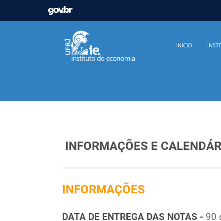
GOVBR
Casa Civil
Ministério da Justiça e Segurança Pú
INICIO
INST
Ministério da Infraestrutura
Ministério da Agricu
Ministério de Minas e Energia
Ministério da Ciê
Ministério do Desenvolvimento Regional
Contro
Secretaria de Governo
Gabinete de Segurança In
INFORMAÇÕES E CALENDÁ
INFORMAÇÕES
DATA DE ENTREGA DAS NOTAS -
90 d