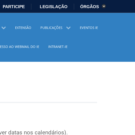
PARTICIPE
LEGISLAÇÃO
ÓRGÃOS
es
Ministério da Economia
EXTENSÃO
PUBLICAÇÕES
EVENTOS IE
istério da Cidadania
Ministério da Saúde
ESSO AO WEBMAIL DO IE
INTRANET-IE
io Ambiente
Ministério do Turismo
 Direitos Humanos
Secretaria-Geral
sil
Planalto
er datas nos calendários).