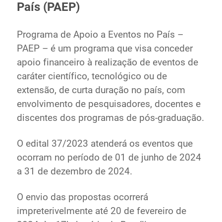
País (PAEP)
Ministério de Minas e Energia
Ministério da Ciência, Tecnologia, Inovações e
Programa de Apoio a Eventos no País –
Comunicações
PAEP – é um programa que visa conceder
Ministério do Meio Ambiente
apoio financeiro à realização de eventos de
Ministério do Turismo
caráter científico, tecnológico ou de
Ministério do Desenvolvimento Regional
extensão, de curta duração no país, com
Controladoria-Geral da União
envolvimento de pesquisadores, docentes e
Ministério da Mulher, da Família e dos Direitos Humanos
discentes dos programas de pós-graduação.
Secretaria-Geral
Secretaria de Governo
O edital 37/2023 atenderá os eventos que
Gabinete de Segurança Institucional
ocorram no período de 01 de junho de 2024
Advocacia-Geral da União
a 31 de dezembro de 2024.
Banco Central do Brasil
Planalto
O envio das propostas ocorrerá
impreterivelmente até 20 de fevereiro de