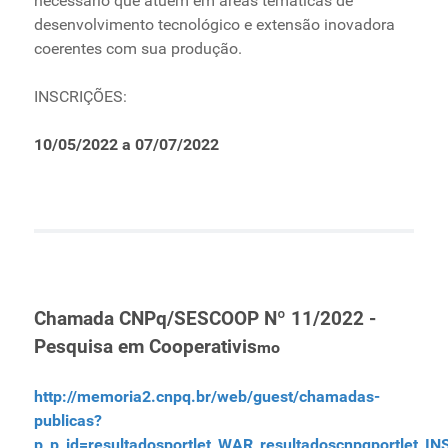
necessário que atuem em áreas temáticas de
desenvolvimento tecnológico e extensão inovadora
coerentes com sua produção.
INSCRIÇÕES:
10/05/2022 a 07/07/2022
Chamada CNPq/SESCOOP Nº 11/2022 -
Pesquisa em Cooperativis
mo
http://memoria2.cnpq.br/web/guest/chamadas-
publicas?
p_p_id=resultadosportlet_WAR_resultadoscnpqportlet_