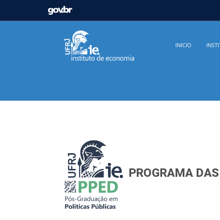
GOVBR
Casa Civil
Ministério da Justiça e Segurança Pú
INICIO
INST
Ministério da Infraestrutura
Ministério da Agricu
Ministério de Minas e Energia
Ministério da Ciê
Ministério do Desenvolvimento Regional
Contro
Secretaria de Governo
Gabinete de Segurança In
PROGRAMA DAS 