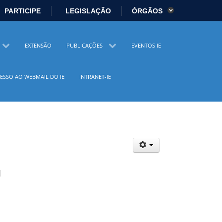
PARTICIPE
LEGISLAÇÃO
ÓRGÃOS
es
Ministério da Economia
EXTENSÃO
PUBLICAÇÕES
EVENTOS IE
istério da Cidadania
Ministério da Saúde
ESSO AO WEBMAIL DO IE
INTRANET-IE
io Ambiente
Ministério do Turismo
 Direitos Humanos
Secretaria-Geral
sil
Planalto
J