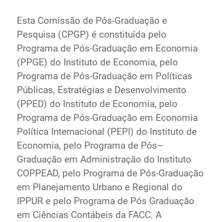
Ministério de Minas e Energia
Esta Comissão de Pós-Graduação e
Ministério da Ciência, Tecnologia, Inovações e
Pesquisa (CPGP) é constituída pelo
Comunicações
Programa de Pós-Graduação em Economia
Ministério do Meio Ambiente
(PPGE) do Instituto de Economia, pelo
Ministério do Turismo
Programa de Pós-Graduação em Políticas
Ministério do Desenvolvimento Regional
Públicas, Estratégias e Desenvolvimento
Controladoria-Geral da União
(PPED) do Instituto de Economia, pelo
Ministério da Mulher, da Família e dos Direitos Humanos
Programa de Pós-Graduação em Economia
Secretaria-Geral
Política Internacional (PEPI) do Instituto de
Secretaria de Governo
Economia, pelo Programa de Pós–
Gabinete de Segurança Institucional
Graduação em Administração do Instituto
Advocacia-Geral da União
COPPEAD, pelo Programa de Pós-Graduação
Banco Central do Brasil
em Planejamento Urbano e Regional do
Planalto
IPPUR e pelo Programa de Pós Graduação
em Ciências Contábeis da FACC. A