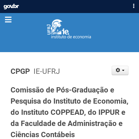
IR
GOVBR
PARA
ACESSO À INFORMAÇÃO
O
CONTEÚDO
PARTICIPE
LEGISLAÇÃO
ÓRGÃOS
Casa Civil
Ministério da Justiça e Segurança Pública
CPGP
IE-UFRJ
Ministério da Defesa
Ministério das Relações Exteriores
Comissão de Pós-Graduação e
Ministério da Economia
Pesquisa do Instituto de Economia,
Ministério da Infraestrutura
do Instituto COPPEAD, do IPPUR e
Ministério da Agricultura, Pecuária e Abastecimento
Ministério da Educação
da Faculdade de Administração e
Ministério da Cidadania
Ciências Contábeis
Ministério da Saúde