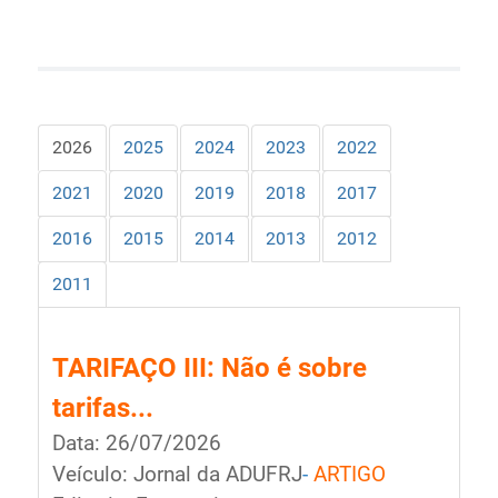
Ministério de Minas e Energia
Ministério da Ciência, Tecnologia, Inovações e
Comunicações
Ministério do Meio Ambiente
Ministério do Turismo
2026
2025
2024
2023
2022
Ministério do Desenvolvimento Regional
2021
2020
2019
2018
2017
Controladoria-Geral da União
Ministério da Mulher, da Família e dos Direitos Humanos
2016
2015
2014
2013
2012
Secretaria-Geral
2011
Secretaria de Governo
Gabinete de Segurança Institucional
Advocacia-Geral da União
TARIFAÇO III: Não é sobre
Banco Central do Brasil
tarifas...
Planalto
Data: 26/07/2026
Veículo: Jornal da ADUFRJ
-
ARTIGO