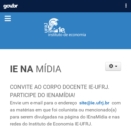
IR
GOVBR
PARA
ACESSO À INFORMAÇÃO
O
CONTEÚDO
PARTICIPE
LEGISLAÇÃO
ÓRGÃOS
Casa Civil
Ministério da Justiça e Segurança Pública
IE NA
MÍDIA
Ministério da Defesa
Ministério das Relações Exteriores
CONVITE AO CORPO DOCENTE IE-UFRJ.
Ministério da Economia
PARTICIPE DO IENAMÍDIA!
Ministério da Infraestrutura
Envie um e-mail para o endereço
site@ie.ufrj.br
com
Ministério da Agricultura, Pecuária e Abastecimento
as matérias em que foi colunista ou mencionado(a)
Ministério da Educação
para serem divulgadas na página do IEnaMídia e nas
Ministério da Cidadania
redes do Instituto de Economia IE-UFRJ.
Ministério da Saúde