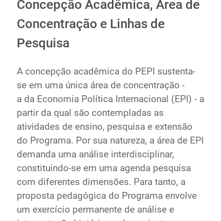
Concepção Acadêmica, Área de
Ministério de Minas e Energia
Concentração e Linhas de
Ministério da Ciência, Tecnologia, Inovações e
Comunicações
Pesquisa
Ministério do Meio Ambiente
Ministério do Turismo
A concepção acadêmica do PEPI sustenta-
Ministério do Desenvolvimento Regional
se em uma única área de concentração -
Controladoria-Geral da União
a da Economia Política Internacional (EPI) - a
Ministério da Mulher, da Família e dos Direitos Humanos
partir da qual são contempladas as
Secretaria-Geral
atividades de ensino, pesquisa e extensão
Secretaria de Governo
do Programa. Por sua natureza, a área de EPI
Gabinete de Segurança Institucional
demanda uma análise interdisciplinar,
Advocacia-Geral da União
constituindo-se em uma agenda pesquisa
Banco Central do Brasil
com diferentes dimensões. Para tanto, a
Planalto
proposta pedagógica do Programa envolve
um exercício permanente de análise e