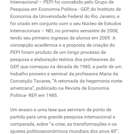
Internacional – PEPI foi concebido pelo Grupo de
Ministério de Minas e Energia
Pesquisa em Economia Política - GEP, do Instituto de
Ministério da Ciência, Tecnologia, Inovações e
Economia da Universidade Federal do Rio Janeiro, e
Comunicações
foi criado em conjunto com o seu Núcleo de Estudos
Ministério do Meio Ambiente
Internacionais – NEI, no primeiro semestre de 2008,
tendo seu primeiro ingresso de alunos em 2009. A
Ministério do Turismo
concepção acadêmica e a proposta de criação do
Ministério do Desenvolvimento Regional
PEPI foram produto de um longo processo de
Controladoria-Geral da União
pesquisa e elaboração teórica dos professores do
Ministério da Mulher, da Família e dos Direitos Humanos
GEP, que começou na década de 1980, a partir de um
Secretaria-Geral
trabalho pioneiro e seminal da professora Maria da
Secretaria de Governo
Conceição Tavares, “A retomada da hegemonia norte-
americana”, publicado na Revista de Economia
Gabinete de Segurança Institucional
Política- REP, em 1985.
Advocacia-Geral da União
Banco Central do Brasil
Um ensaio e uma tese que serviram de ponto de
Planalto
partida para uma grande pesquisa internacional e
comparada, sobre “a crise, as transformações e os
ajustes políticoeconômicos mundiais dos anos 80”,