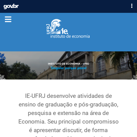
IR
GOVBR
PARA
ACESSO À INFORMAÇÃO
O
CONTEÚDO
PARTICIPE
LEGISLAÇÃO
ÓRGÃOS
Casa Civil
Ministério da Justiça e Segurança Pública
Ministério da Defesa
Ministério das Relações Exteriores
Ministério da Economia
IE-UFRJ desenvolve atividades de
Ministério da Infraestrutura
ensino de graduação e pós-graduação,
Ministério da Agricultura, Pecuária e Abastecimento
pesquisa e extensão na área de
Ministério da Educação
Economia. Seu principal compromisso
Ministério da Cidadania
é apresentar discutir, de forma
Ministério da Saúde