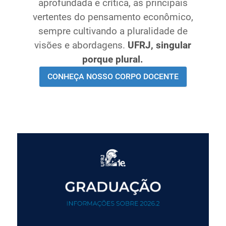
aprofundada e crítica, as principais
Ministério de Minas e Energia
vertentes do pensamento econômico,
Ministério da Ciência, Tecnologia, Inovações e
sempre cultivando a pluralidade de
Comunicações
visões e abordagens.
UFRJ, singular
Ministério do Meio Ambiente
porque plural.
Ministério do Turismo
CONHEÇA NOSSO CORPO DOCENTE
Ministério do Desenvolvimento Regional
Controladoria-Geral da União
Ministério da Mulher, da Família e dos Direitos Humanos
Secretaria-Geral
Secretaria de Governo
Gabinete de Segurança Institucional
Advocacia-Geral da União
Banco Central do Brasil
Planalto