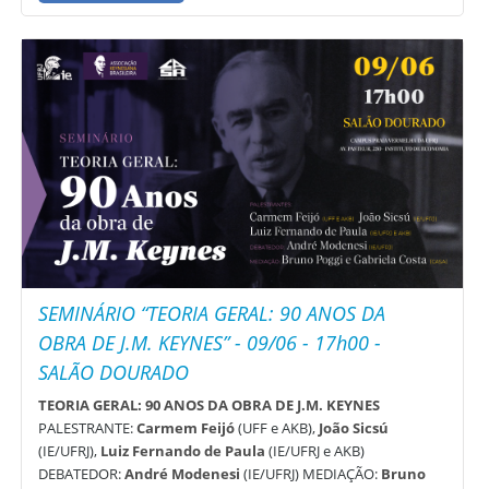
SEMINÁRIO “TEORIA GERAL: 90 ANOS DA
OBRA DE J.M. KEYNES” - 09/06 - 17h00 -
SALÃO DOURADO
TEORIA GERAL: 90 ANOS DA OBRA DE J.M. KEYNES
PALESTRANTE:
Carmem Feijó
(UFF e AKB),
João Sicsú
(IE/UFRJ),
Luiz Fernando de Paula
(IE/UFRJ e AKB)
DEBATEDOR:
André Modenesi
(IE/UFRJ) MEDIAÇÃO:
Bruno