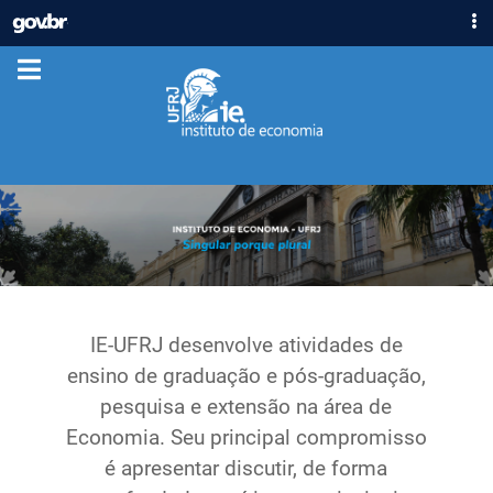
IR
GOVBR
PARA
ACESSO À INFORMAÇÃO
O
CONTEÚDO
PARTICIPE
LEGISLAÇÃO
ÓRGÃOS
Casa Civil
Ministério da Justiça e Segurança Pública
Ministério da Defesa
Ministério das Relações Exteriores
Ministério da Economia
IE-UFRJ desenvolve atividades de
Ministério da Infraestrutura
ensino de graduação e pós-graduação,
Ministério da Agricultura, Pecuária e Abastecimento
pesquisa e extensão na área de
Ministério da Educação
Economia. Seu principal compromisso
Ministério da Cidadania
é apresentar discutir, de forma
Ministério da Saúde