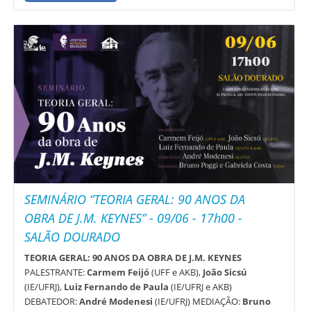
SEMINÁRIO “TEORIA GERAL: 90 ANOS DA
OBRA DE J.M. KEYNES” - 09/06 - 17h00 -
SALÃO DOURADO
TEORIA GERAL: 90 ANOS DA OBRA DE J.M. KEYNES
PALESTRANTE:
Carmem Feijó
(UFF e AKB),
João Sicsú
(IE/UFRJ),
Luiz Fernando de Paula
(IE/UFRJ e AKB)
DEBATEDOR:
André Modenesi
(IE/UFRJ) MEDIAÇÃO:
Bruno