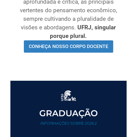
aprofundada e crítica, as principais
Ministério de Minas e Energia
vertentes do pensamento econômico,
Ministério da Ciência, Tecnologia, Inovações e
sempre cultivando a pluralidade de
Comunicações
visões e abordagens.
UFRJ, singular
Ministério do Meio Ambiente
porque plural.
Ministério do Turismo
CONHEÇA NOSSO CORPO DOCENTE
Ministério do Desenvolvimento Regional
Controladoria-Geral da União
Ministério da Mulher, da Família e dos Direitos Humanos
Secretaria-Geral
Secretaria de Governo
Gabinete de Segurança Institucional
Advocacia-Geral da União
Banco Central do Brasil
Planalto