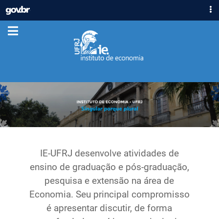
IR
GOVBR
PARA
ACESSO À INFORMAÇÃO
O
CONTEÚDO
PARTICIPE
LEGISLAÇÃO
ÓRGÃOS
Casa Civil
Ministério da Justiça e Segurança Pública
Ministério da Defesa
Ministério das Relações Exteriores
Ministério da Economia
IE-UFRJ desenvolve atividades de
Ministério da Infraestrutura
ensino de graduação e pós-graduação,
Ministério da Agricultura, Pecuária e Abastecimento
pesquisa e extensão na área de
Ministério da Educação
Economia. Seu principal compromisso
Ministério da Cidadania
é apresentar discutir, de forma
Ministério da Saúde