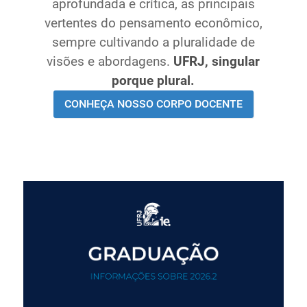
aprofundada e crítica, as principais
Ministério de Minas e Energia
vertentes do pensamento econômico,
Ministério da Ciência, Tecnologia, Inovações e
sempre cultivando a pluralidade de
Comunicações
visões e abordagens.
UFRJ, singular
Ministério do Meio Ambiente
porque plural.
Ministério do Turismo
CONHEÇA NOSSO CORPO DOCENTE
Ministério do Desenvolvimento Regional
Controladoria-Geral da União
Ministério da Mulher, da Família e dos Direitos Humanos
Secretaria-Geral
Secretaria de Governo
Gabinete de Segurança Institucional
Advocacia-Geral da União
Banco Central do Brasil
Planalto