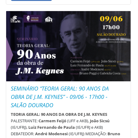
SEMINÁRIO “TEORIA GERAL: 90 ANOS DA
OBRA DE J.M. KEYNES” - 09/06 - 17h00 -
SALÃO DOURADO
TEORIA GERAL: 90 ANOS DA OBRA DE J.M. KEYNES
PALESTRANTE:
Carmem Feijó
(UFF e AKB),
João Sicsú
(IE/UFRJ),
Luiz Fernando de Paula
(IE/UFRJ e AKB)
DEBATEDOR:
André Modenesi
(IE/UFRJ) MEDIAÇÃO:
Bruno