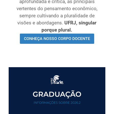
aprofundada e crítica, as principais
Ministério de Minas e Energia
vertentes do pensamento econômico,
Ministério da Ciência, Tecnologia, Inovações e
sempre cultivando a pluralidade de
Comunicações
visões e abordagens.
UFRJ, singular
Ministério do Meio Ambiente
porque plural.
Ministério do Turismo
CONHEÇA NOSSO CORPO DOCENTE
Ministério do Desenvolvimento Regional
Controladoria-Geral da União
Ministério da Mulher, da Família e dos Direitos Humanos
Secretaria-Geral
Secretaria de Governo
Gabinete de Segurança Institucional
Advocacia-Geral da União
Banco Central do Brasil
Planalto