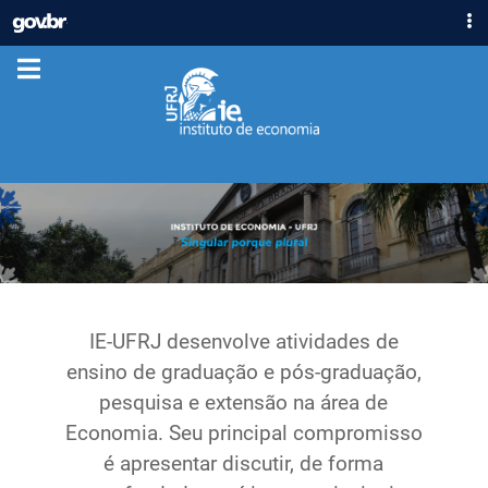
IR
GOVBR
PARA
ACESSO À INFORMAÇÃO
O
CONTEÚDO
PARTICIPE
LEGISLAÇÃO
ÓRGÃOS
Casa Civil
Ministério da Justiça e Segurança Pública
Ministério da Defesa
Ministério das Relações Exteriores
Ministério da Economia
IE-UFRJ desenvolve atividades de
Ministério da Infraestrutura
ensino de graduação e pós-graduação,
Ministério da Agricultura, Pecuária e Abastecimento
pesquisa e extensão na área de
Ministério da Educação
Economia. Seu principal compromisso
Ministério da Cidadania
é apresentar discutir, de forma
Ministério da Saúde