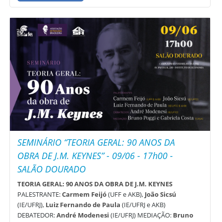
SEMINÁRIO “TEORIA GERAL: 90 ANOS DA
OBRA DE J.M. KEYNES” - 09/06 - 17h00 -
SALÃO DOURADO
TEORIA GERAL: 90 ANOS DA OBRA DE J.M. KEYNES
PALESTRANTE:
Carmem Feijó
(UFF e AKB),
João Sicsú
(IE/UFRJ),
Luiz Fernando de Paula
(IE/UFRJ e AKB)
DEBATEDOR:
André Modenesi
(IE/UFRJ) MEDIAÇÃO:
Bruno