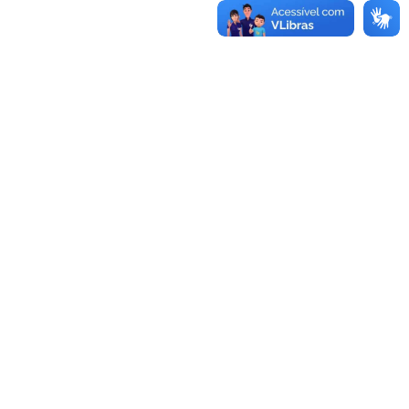
Ministério de Minas e Energia
Ministério da Ciência, Tecnologia, Inovações e
Comunicações
Ministério do Meio Ambiente
Ministério do Turismo
Ministério do Desenvolvimento Regional
Controladoria-Geral da União
Ministério da Mulher, da Família e dos Direitos Humanos
Secretaria-Geral
Secretaria de Governo
Gabinete de Segurança Institucional
Advocacia-Geral da União
Banco Central do Brasil
Planalto